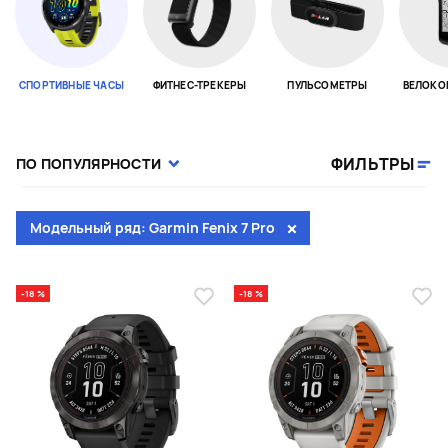
СПОРТИВНЫЕ ЧАСЫ
ФИТНЕС-ТРЕКЕРЫ
ПУЛЬСОМЕТРЫ
ВЕЛОКО
Page 1 of 18
ФИЛЬТРЫ
ПО ПОПУЛЯРНОСТИ
Модельный ряд: Garmin Fenix 7 Pro
-18 %
-18 %