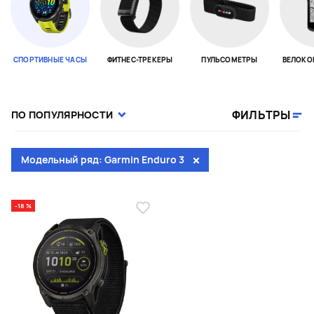
СПОРТИВНЫЕ ЧАСЫ
ФИТНЕС-ТРЕКЕРЫ
ПУЛЬСОМЕТРЫ
ВЕЛОКО
Page 1 of 18
ФИЛЬТРЫ
ПО ПОПУЛЯРНОСТИ
Модельный ряд: Garmin Enduro 3
-18 %