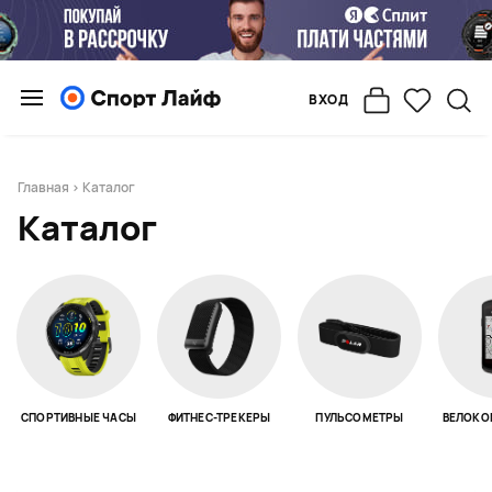
ВХОД
Главная
> Каталог
Каталог
СПОРТИВНЫЕ ЧАСЫ
ФИТНЕС-ТРЕКЕРЫ
ПУЛЬСОМЕТРЫ
ВЕЛОКО
Page 1 of 18