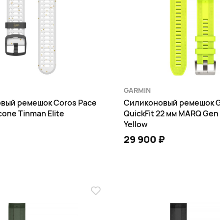
GARMIN
вый ремешок Coros Pace
Силиконовый ремешок G
licone Tinman Elite
QuickFit 22 мм MARQ Gen
Yellow
29 900 ₽
В КОРЗИНУ
В КОРЗИНУ