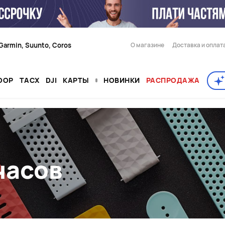
Garmin, Suunto, Coros
О магазине
Доставка и оплат
OOP
TACX
DJI
КАРТЫ
НОВИНКИ
РАСПРОДАЖА
часов