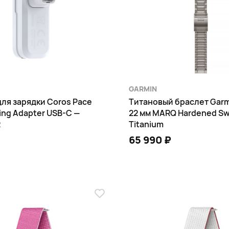
GARMIN
ля зарядки Coros Pace
Титановый браслет Garmi
ing Adapter USB-C —
22 мм MARQ Hardened Sw
2
Titanium
65 990 ₽
В КОРЗИНУ
В КОРЗИНУ