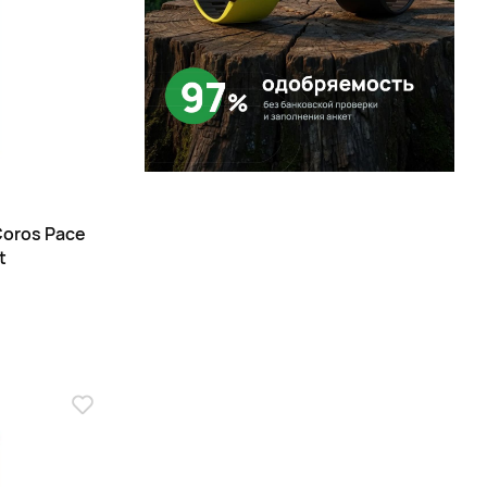
Page 1 of 1
oros Pace
t