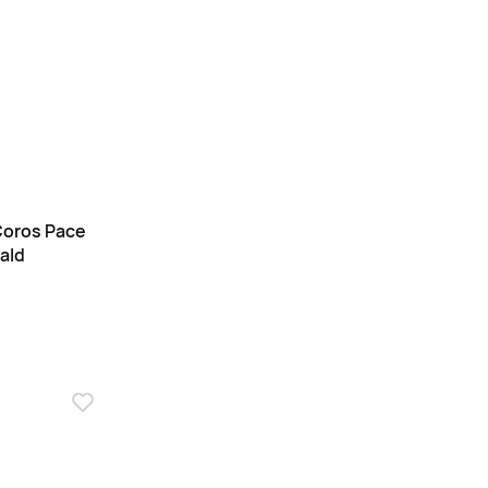
oros Pace
ald