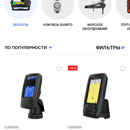
ЭХОЛОТЫ
КОМПАСЫ SUUNTO
МОРСКОЕ
СПУТ
ОБОРУДОВАНИЕ
С
Page 1 of 18
ФИЛЬТРЫ
ПО ПОПУЛЯРНОСТИ
-12 %
GARMIN
GARMIN