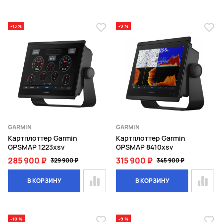
-13 %
-9 %
GARMIN
GARMIN
Картплоттер Garmin
Картплоттер Garmin
GPSMAP 1223xsv
GPSMAP 8410xsv
285 900 ₽
315 900 ₽
329 900 ₽
345 900 ₽
В КОРЗИНУ
В КОРЗИНУ
-10 %
-9 %