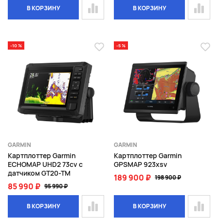
В КОРЗИНУ
В КОРЗИНУ
-10 %
-5 %
GARMIN
GARMIN
Картплоттер Garmin
Картплоттер Garmin
ECHOMAP UHD2 73cv с
GPSMAP 923xsv
датчиком GT20-TM
189 900 ₽
198 900 ₽
85 990 ₽
95 990 ₽
В КОРЗИНУ
В КОРЗИНУ