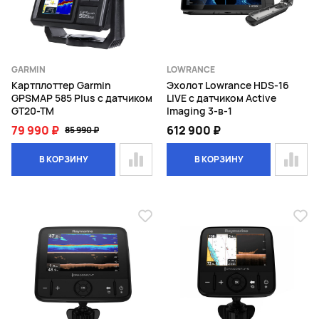
GARMIN
LOWRANCE
Картплоттер Garmin
Эхолот Lowrance HDS-16
GPSMAP 585 Plus с датчиком
LIVE с датчиком Active
GT20-TM
Imaging 3-в-1
79 990 ₽
612 900 ₽
85 990 ₽
В КОРЗИНУ
В КОРЗИНУ