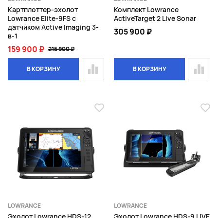
Картплоттер-эхолот
Комплект Lowrance
Lowrance Elite-9FS с
ActiveTarget 2 Live Sonar
датчиком Active Imaging 3-
305 900 ₽
в-1
159 900 ₽
215 900 ₽
В КОРЗИНУ
В КОРЗИНУ
LOWRANCE
LOWRANCE
Эхолот Lowrance HDS-12
Эхолот Lowrance HDS-9 LIVE