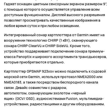
Гаджет оснащен цветным сенсорным экраном размером 9",
с помощью которого осуществляется управление всем
доступным функционалом. Дисплей высокого разрешения
позволяет просматривать качественные изображения в
любое время суток и при любом освещении.
Интегрированный сонар картплоттера от Garmin имеет на
вооружении технологию CHIRP (1 кВт), сканирующего
сонара CHIRP ClearVü и CHIRP SideVü. Кроме того,
устройство поддерживает подключение сонара премиум-
класса Panoptix и широкого ассортимента трансдьюсеров,
которые приобретаются отдельно.
Картплоттер GPSMAP 923xsv можно подключить к судовой
морской сети Garmin, используя протокол NMEA2000 или
NMEA0183, а также посредством беспородного канала
связи. Девайс совместим с радаром,
автопилотом, сканирующим эхолотом «черный
ящик» (GCV/ GSD), аудиосистемами Fusion, мультимедиа-
устройствами, радиостанциями и другим оборудованием.