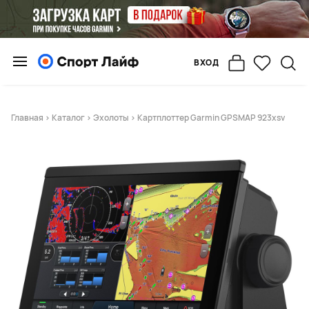
ВХОД
Главная
>
Каталог
>
Эхолоты
> Картплоттер Garmin GPSMAP 923xsv