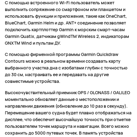
С помощью встроенного Wi-Fi пользователь может
выполнить сопряжение со смартфоном или планшетом и
использовать функции и приложения, такие как OneChart,
BlueChart, Garmin Helm и др. ANT+ соединение позволяет
подключить картплоттер Garmin к морским смарт-часам
Garmin Quatix, датчикам gWindTM Wireless 2, индикаторам
GNXTM Wind и пультам ДУ.
С помощью фирменной программы Garmin Quickdraw
Contours можно в реальном времени создавать карту
выбранного участка дна с изобатами глубин с точностью
до 30 см, настраивать ее и передавать на другие
совместимые устройства.
Высокочувствительный приемник GPS / GLONASS / GALILEO
моментально обновляет данные о местоположении и
направлении движения (обновление до 10 раз в секунду).
Перемещение вашего судна будет плавно отображаться на
дисплее, что обеспечит высочайшую точность при отметке
пользователем точек маршрута и навигации. Всего можно
сохранить до 5000 путевых точек. В память устройства