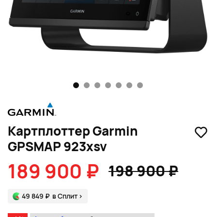
1
2
3
4
5
6
7
Картплоттер Garmin
GPSMAP 923xsv
189 900 ₽
198 900 ₽
49 849 ₽
в Сплит
>