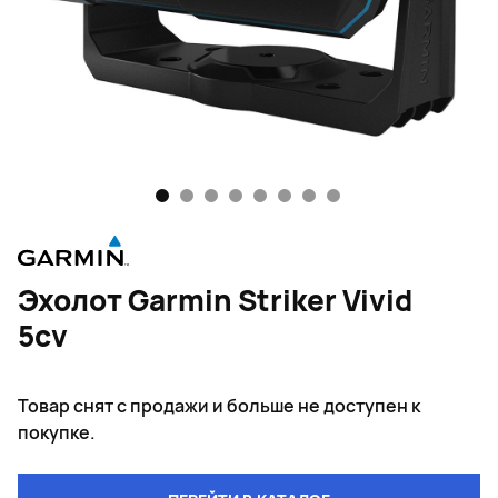
1
2
3
4
5
6
7
8
Эхолот Garmin Striker Vivid
5cv
Товар снят с продажи и больше не доступен к
покупке.