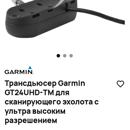
1
2
3
Трансдьюсер Garmin
GT24UHD-TM для
сканирующего эхолота с
ультра высоким
разрешением