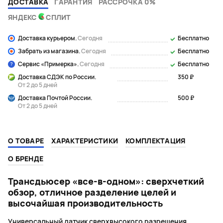
ДОСТАВКА
ГАРАНТИЯ
РАССРОЧКА 0%
ЯНДЕКС
СПЛИТ
Доставка курьером.
Сегодня
Бесплатно
Забрать из магазина.
Сегодня
Бесплатно
Сервис «Примерка».
Сегодня
Бесплатно
Доставка СДЭК по России.
350 ₽
От 2 до 5 дней
Доставка Почтой России.
500 ₽
От 2 до 5 дней
О ТОВАРЕ
ХАРАКТЕРИСТИКИ
КОМПЛЕКТАЦИЯ
О БРЕНДЕ
Трансдьюсер «все-в-одном»: сверхчеткий
обзор, отличное разделение целей и
высочайшая производительность
Универсальный датчик сверхвысокого разрешения