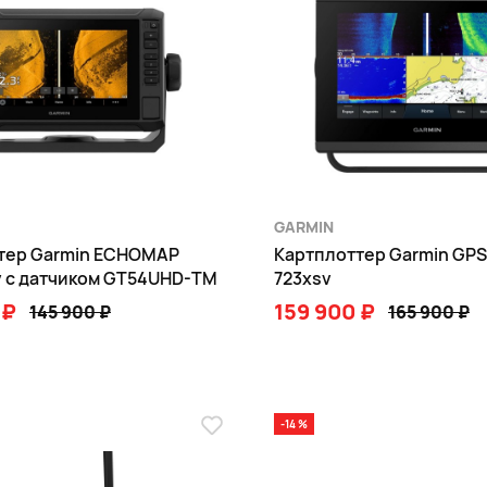
GARMIN
тер Garmin ECHOMAP
Картплоттер Garmin GP
v с датчиком GT54UHD-TM
723xsv
 ₽
159 900 ₽
145 900 ₽
165 900 ₽
В КОРЗИНУ
В КОРЗИНУ
-14 %