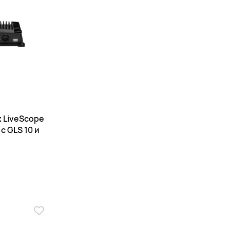
x LiveScope
с GLS 10 и