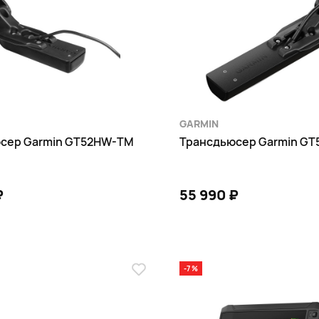
GARMIN
сер Garmin GT52HW-TM
Трансдьюсер Garmin G
₽
55 990 ₽
В КОРЗИНУ
В КОРЗИНУ
-7 %