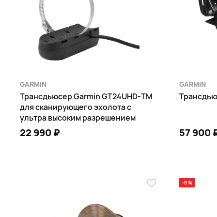
GARMIN
GARMIN
Трансдьюсер Garmin GT24UHD-TM
Трансдью
для сканирующего эхолота с
ультра высоким разрешением
22 990 ₽
57 900 
В КОРЗИНУ
-8 %