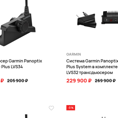
GARMIN
сер Garmin Panoptix
Система Garmin Panopti
 Plus LVS34
Plus System в комплекте 
LVS32 трансдьюсером
 ₽
229 900 ₽
205 900 ₽
269 900 ₽
В КОРЗИНУ
В КОРЗИНУ
-3 %