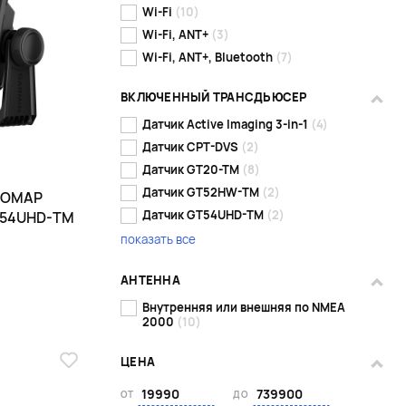
Wi-Fi
(10)
Wi-Fi, ANT+
(3)
Wi-Fi, ANT+, Bluetooth
(7)
ВКЛЮЧЕННЫЙ ТРАНСДЬЮСЕР
Датчик Active Imaging 3-in-1
(4)
Датчик CPT-DVS
(2)
Датчик GT20-TM
(8)
Датчик GT52HW-TM
(2)
HOMAP
Датчик GT54UHD-TM
(2)
GT54UHD-TM
показать все
АНТЕННА
Внутренняя или внешняя по NMEA
2000
(10)
ЦЕНА
ОТ
ДО