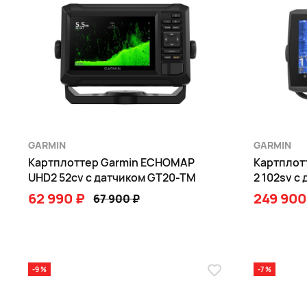
GARMIN
GARMIN
Картплоттер Garmin ECHOMAP
Картплот
UHD2 52cv с датчиком GT20-TM
2 102sv 
62 990 ₽
249 900
67 900 ₽
В КОРЗИНУ
-9 %
-7 %