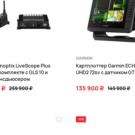
GARMIN
noptix LiveScope Plus
Картплоттер Garmin EC
комплекте с GLS 10 и
UHD2 72sv с датчиком 
ансдьюсером
 ₽
135 900 ₽
259 900 ₽
145 900 ₽
В КОРЗИНУ
В КОРЗИНУ
-9 %