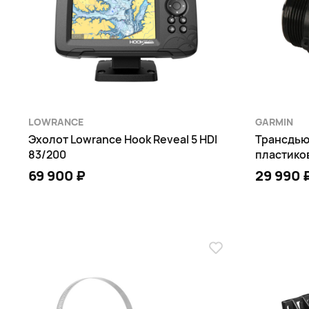
LOWRANCE
GARMIN
Эхолот Lowrance Hook Reveal 5 HDI
Трансдью
83/200
пластиков
69 900 ₽
29 990 
В КОРЗИНУ