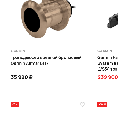
GARMIN
GARMIN
Трансдьюсер врезной бронзовый
Garmin Pa
Garmin Airmar B117
System в 
LVS34 тр
35 990 ₽
239 900
В КОРЗИНУ
-7 %
-10 %