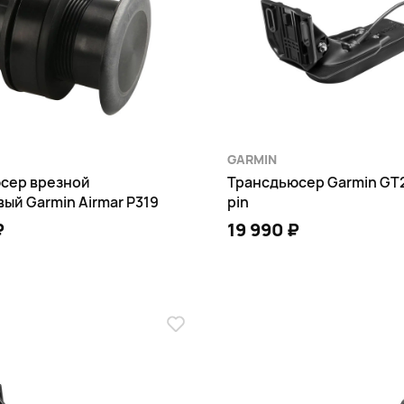
GARMIN
сер врезной
Трансдьюсер Garmin GT
ый Garmin Airmar P319
pin
₽
19 990 ₽
В КОРЗИНУ
В КОРЗИНУ