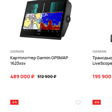
GARMIN
GARMIN
Картплоттер Garmin GPSMAP
Трансдью
1623xsv
LiveScope
489 000 ₽
195 900
512 900 ₽
В КОРЗИНУ
-6 %
-8 %