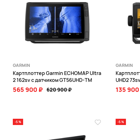
GARMIN
GARMIN
Картплоттер Garmin ECHOMAP Ultra
Картплот
2 162sv с датчиком GT56UHD-TM
UHD2 73s
565 900 ₽
135 900
620 900 ₽
В КОРЗИНУ
-5 %
-5 %