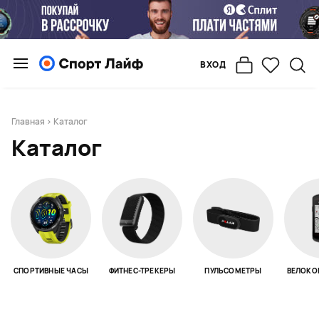
ВХОД
Главная
> Каталог
Каталог
СПОРТИВНЫЕ ЧАСЫ
ФИТНЕС-ТРЕКЕРЫ
ПУЛЬСОМЕТРЫ
ВЕЛОКО
Page 1 of 18