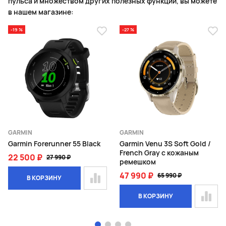
пульса и множеством других полезных функций, вы можете
в нашем магазине:
-19 %
-27 %
GARMIN
GARMIN
Garmin Forerunner 55 Black
Garmin Venu 3S Soft Gold /
French Gray с кожаным
22 500 ₽
27 990 ₽
ремешком
47 990 ₽
65 990 ₽
В КОРЗИНУ
В КОРЗИНУ