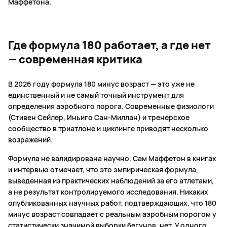
Маффетона.
Где формула 180 работает, а где нет
— современная критика
В 2026 году формула 180 минус возраст — это уже не
единственный и не самый точный инструмент для
определения аэробного порога. Современные физиологи
(Стивен Сейлер, Иньиго Сан-Миллан) и тренерское
сообщество в триатлоне и циклинге приводят несколько
возражений.
Формула не валидирована научно. Сам Маффетон в книгах
и интервью отмечает, что это эмпирическая формула,
выведенная из практических наблюдений за его атлетами,
а не результат контролируемого исследования. Никаких
опубликованных научных работ, подтверждающих, что 180
минус возраст совпадает с реальным аэробным порогом у
статистически значимой выборки бегунов, нет. У одного