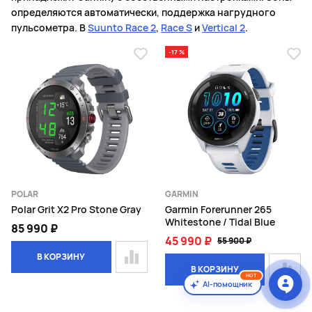
определяются автоматически, поддержка нагрудного
пульсометра. В
Suunto Race 2
,
Race S
и
Vertical 2
.
-17 %
POLAR
GARMIN
Polar Grit X2 Pro Stone Gray
Garmin Forerunner 265
Whitestone / Tidal Blue
85 990 ₽
45 990 ₽
55 900 ₽
В КОРЗИНУ
В КОРЗИНУ
HOT
AI-помощник