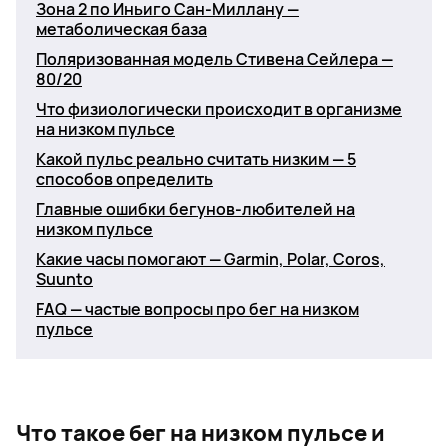
Зона 2 по Иньиго Сан-Миллану —
метаболическая база
Поляризованная модель Стивена Сейлера —
80/20
Что физиологически происходит в организме
на низком пульсе
Какой пульс реально считать низким — 5
способов определить
Главные ошибки бегунов-любителей на
низком пульсе
Какие часы помогают — Garmin, Polar, Coros,
Suunto
FAQ — частые вопросы про бег на низком
пульсе
Что такое бег на низком пульсе и