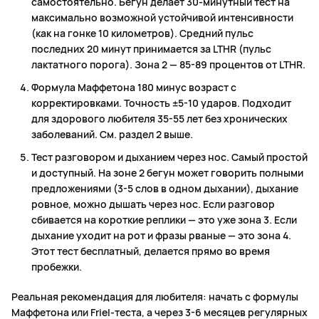
самостоятельно. Бегун делает 30-минутный тест на
максимально возможной устойчивой интенсивности
(как на гонке 10 километров). Средний пульс
последних 20 минут принимается за LTHR (пульс
лактатного порога). Зона 2 — 85-89 процентов от LTHR.
Формула Маффетона 180 минус возраст с
корректировками. Точность ±5-10 ударов. Подходит
для здорового любителя 35-55 лет без хронических
заболеваний. См. раздел 2 выше.
Тест разговором и дыханием через нос. Самый простой
и доступный. На зоне 2 бегун может говорить полными
предложениями (3-5 слов в одном дыхании), дыхание
ровное, можно дышать через нос. Если разговор
сбивается на короткие реплики — это уже зона 3. Если
дыхание уходит на рот и фразы рваные — это зона 4.
Этот тест бесплатный, делается прямо во время
пробежки.
Реальная рекомендация для любителя: начать с формулы
Маффетона или Friel-теста, а через 3-6 месяцев регулярных