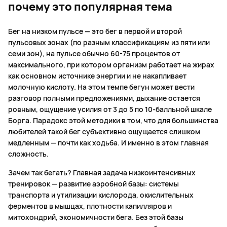
почему это популярная тема
Бег на низком пульсе — это бег в первой и второй
пульсовых зонах (по разным классификациям из пяти или
семи зон), на пульсе обычно 60-75 процентов от
максимального, при котором организм работает на жирах
как основном источнике энергии и не накапливает
молочную кислоту. На этом темпе бегун может вести
разговор полными предложениями, дыхание остается
ровным, ощущение усилия от 3 до 5 по 10-балльной шкале
Борга. Парадокс этой методики в том, что для большинства
любителей такой бег субъективно ощущается слишком
медленным — почти как ходьба. И именно в этом главная
сложность.
Зачем так бегать? Главная задача низкоинтенсивных
тренировок — развитие аэробной базы: системы
транспорта и утилизации кислорода, окислительных
ферментов в мышцах, плотности капилляров и
митохондрий, экономичности бега. Без этой базы