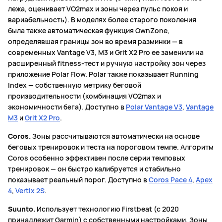
лежа, оценивает VO2max и зоны через пульс покоя и
вариабельность). В моделях более старого поколения
была также автоматическая функция OwnZone,
определявшая границы зон во время разминки — в
современных Vantage V3, M3 и Grit X2 Pro ее заменили на
расширенный fitness-тест и ручную настройку зон через
приложение Polar Flow. Polar также показывает Running
Index — собственную метрику беговой
производительности (комбинация VO2max и
экономичности бега). Доступно в
Polar Vantage V3
,
Vantage
M3
и
Grit X2 Pro
.
Coros.
Зоны рассчитываются автоматически на основе
беговых тренировок и теста на пороговом темпе. Алгоритм
Coros особенно эффективен после серии темповых
тренировок — он быстро калибруется и стабильно
показывает реальный порог. Доступно в
Coros Pace 4
,
Apex
4
,
Vertix 2S
.
Suunto.
Использует технологию Firstbeat (с 2020
принадлежит Garmin) с собственными настройками. Зоны