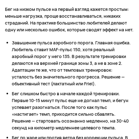
Бег на низком пульсе на первый взгляд кажется простым:
меньше нагрузка, проще восстанавливаться, никаких
страданий. На практике большинство любителей делают
одну или несколько ошибок, которые сводят эффект на нет.
Завышение пульса аэробного порога. Главная ошибка.
Любитель ставит MAF-пульс 150, хотя реальный
аэробный порог у него 135. В результате тренировки
делаются на верхней границе зоны 3, а не в зоне 2.
Адаптации те же, что от темповых тренировок:
усталость без значительного прогресса. Решение —
объективный тест (лактатный или Friel).
Бег слишком быстро в начале каждой тренировки.
Первые 10-15 минут пульс еще не догнал темп, и бегун
успевает разогнаться. После того как пульс
«настигает» темп, приходится сильно сбавлять.
Решение — стартовать осознанно медленно, на 30-40
секунд на километр медленнее целевого темпа.
Бег по жаре или против ветра без коррекции пульса. В