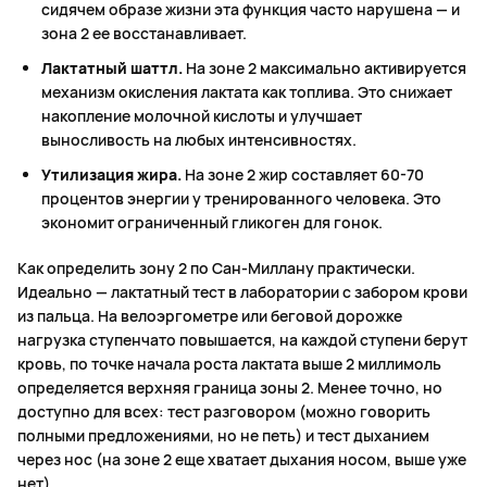
сидячем образе жизни эта функция часто нарушена — и
зона 2 ее восстанавливает.
Лактатный шаттл.
На зоне 2 максимально активируется
механизм окисления лактата как топлива. Это снижает
накопление молочной кислоты и улучшает
выносливость на любых интенсивностях.
Утилизация жира.
На зоне 2 жир составляет 60-70
процентов энергии у тренированного человека. Это
экономит ограниченный гликоген для гонок.
Как определить зону 2 по Сан-Миллану практически.
Идеально — лактатный тест в лаборатории с забором крови
из пальца. На велоэргометре или беговой дорожке
нагрузка ступенчато повышается, на каждой ступени берут
кровь, по точке начала роста лактата выше 2 миллимоль
определяется верхняя граница зоны 2. Менее точно, но
доступно для всех: тест разговором (можно говорить
полными предложениями, но не петь) и тест дыханием
через нос (на зоне 2 еще хватает дыхания носом, выше уже
нет).