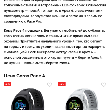
голосовые отметки и встроенный LED-фонарик. Оптический
пульсометр — новый, тот же что в Apex 4, с увеличенными
светодиодами. Корпус стал меньше и легче на 9 грамм по
сравнению с Pace Pro.
Кому Pace 4 подходит.
Бегунам от любителей до субэлиты,
кому нужны легкие часы с точным GPS и ярким AMOLED-
экраном. Триатлетам начального уровня. Тем, кто бегает
по городу и треку, не уходит на длинные горные маршруты
с навигацией. Если выбираете между Pace 4 и Apex 4 —
основной разделитель это карты: нужны — берите Apex 4,
не нужны — экономьте и берите Pace 4.
Цена Coros Pace 4
-6 %
-6 %