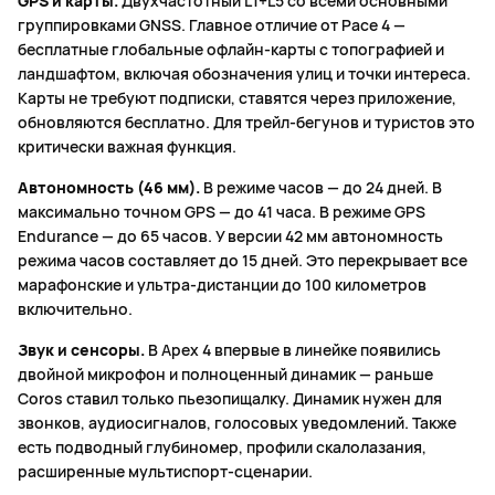
GPS и карты.
Двухчастотный L1+L5 со всеми основными
группировками GNSS. Главное отличие от Pace 4 —
бесплатные глобальные офлайн-карты с топографией и
ландшафтом, включая обозначения улиц и точки интереса.
Карты не требуют подписки, ставятся через приложение,
обновляются бесплатно. Для трейл-бегунов и туристов это
критически важная функция.
Автономность (46 мм).
В режиме часов — до 24 дней. В
максимально точном GPS — до 41 часа. В режиме GPS
Endurance — до 65 часов. У версии 42 мм автономность
режима часов составляет до 15 дней. Это перекрывает все
марафонские и ультра-дистанции до 100 километров
включительно.
Звук и сенсоры.
В Apex 4 впервые в линейке появились
двойной микрофон и полноценный динамик — раньше
Coros ставил только пьезопищалку. Динамик нужен для
звонков, аудиосигналов, голосовых уведомлений. Также
есть подводный глубиномер, профили скалолазания,
расширенные мультиспорт-сценарии.