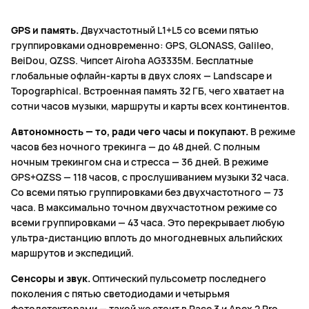
GPS и память.
Двухчастотный L1+L5 со всеми пятью
группировками одновременно: GPS, GLONASS, Galileo,
BeiDou, QZSS. Чипсет Airoha AG3335M. Бесплатные
глобальные офлайн-карты в двух слоях — Landscape и
Topographical. Встроенная память 32 ГБ, чего хватает на
сотни часов музыки, маршруты и карты всех континентов.
Автономность — то, ради чего часы и покупают.
В режиме
часов без ночного трекинга — до 48 дней. С полным
ночным трекингом сна и стресса — 36 дней. В режиме
GPS+QZSS — 118 часов, с прослушиванием музыки 32 часа.
Со всеми пятью группировками без двухчастотного — 73
часа. В максимально точном двухчастотном режиме со
всеми группировками — 43 часа. Это перекрывает любую
ультра-дистанцию вплоть до многодневных альпийских
маршрутов и экспедиций.
Сенсоры и звук.
Оптический пульсометр последнего
поколения с пятью светодиодами и четырьмя
фотодетекторами — такой же стоит в Pace 3 и Apex 2 Pro.