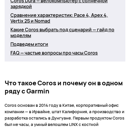
Coros Dura — велокомпьютер с солнечной
зарядкой
Сравнение характеристик: Pace 4, Apex 4,
Vertix 2S и Nomad
Какие Coros выбрать под сценарий — гайд по
моделям
Подведем итоги
FAQ — частые вопросы про часы Coros
Что такое Coros и почему он в одном
ряду с Garmin
Coros основан в 2014 году в Китае, корпоративный офис
компании — в Ирвайне, штат Калифорния, а производство и
разработка остались в Дунгуане. Первым продуктом Coros
был не часы, а умный велошлем LINX с костной