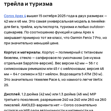
трейла и туризма
Coros Apex 4
вышел 15 октября 2025 года в двух размерах —
42 мм и 46 мм. Это самая универсальная модель в линейке:
для бега, трейла, мультиспорта, туризма и любых outdoor-
сценариев. По соотношению функций и цены Apex 4
закрывает примерно тот же класс, что Garmin Fenix 7 Pro, но
при значительно меньшей цене.
Корпус и материалы.
Корпус — полимерный с титановым
безелем, стекло — сапфировое по умолчанию (не нужна
отдельная Sapphire-версия). Вес версии 42 мм — 56 г с
силиконовым ремешком или 45 г с нейлоновым; версия 46
мм — 64 г силикон и 52 г нейлон. Водозащита 5 ATM (50 м).
Это значительно тяжелее Pace 4, но намного легче Vertix
2S.
Дисплей.
1.2 дюйма (42 мм) или 1.3 дюйма (46 мм) MIP
третьего поколения, разрешение 240 на 240 или 260 на 260
пикселей. AMOLED-варианта нет — Coros сознательно
остался на MIP ради автономности и читаемости на