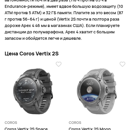
Endurance-режиме), имеет вдвое большую водозащиту (10
ATM против 5 ATM) и 32 ГБ памяти. Платите за это весом (87
г против 56–64 г) и ценой (Vertix 2S почти в полтора раза
дороже Apex 4 46 мм в магазинах США). Если планируете
дистанции до полумарафона, Apex 4 хватит с большим
запасом и обойдется легче и дешевле.
Цена Coros Vertix 2S
COROS
COROS
Coros Vertix 2S Space
Coros Vertix 2S Moon