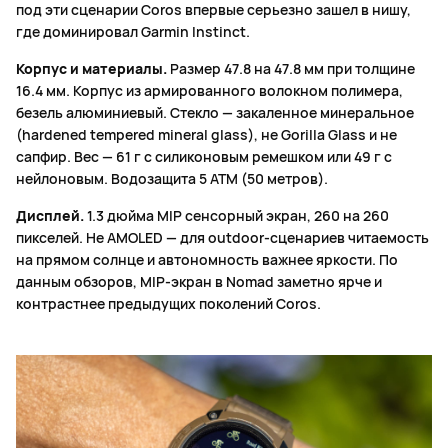
под эти сценарии Coros впервые серьезно зашел в нишу,
где доминировал Garmin Instinct.
Корпус и материалы.
Размер 47.8 на 47.8 мм при толщине
16.4 мм. Корпус из армированного волокном полимера,
безель алюминиевый. Стекло — закаленное минеральное
(hardened tempered mineral glass), не Gorilla Glass и не
сапфир. Вес — 61 г с силиконовым ремешком или 49 г с
нейлоновым. Водозащита 5 ATM (50 метров).
Дисплей.
1.3 дюйма MIP сенсорный экран, 260 на 260
пикселей. Не AMOLED — для outdoor-сценариев читаемость
на прямом солнце и автономность важнее яркости. По
данным обзоров, MIP-экран в Nomad заметно ярче и
контрастнее предыдущих поколений Coros.