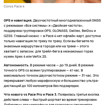
Coros Pace 4
GPS и навигация.
Двухчастотный многодиапазонный GNSS
с режимами «Все системы» и «Двойная частота»,
поддержка группировок GPS, GLONASS, Galileo, BeiDou и
QZSS. Главный нюанс — в Pace 4 нет офлайн-карт, доступна
только навигация по треку по треку. Если вы бегаете по
знакомым маршрутам в городе или на треке — этого
хватает с запасом; для трейл-бега в незнакомых горах
нужен Apex 4 или Vertix 2S.
Автономность.
В режиме часов — до 19 дней. В режиме
точного GPS со всеми группировками — 41 час. В
максимально точном двухчастотном режиме — 31 час. Это
перекрывает любую марафонскую и большинство ультра-
дистанций до 100 километров без подзарядки.
Что нового vs Pace Pro и Pace 3.
Появилась третья кнопка
действия слева — быстрый шорткат во время тренировки.
Добавлены два микрофона для голосовых геозаметок