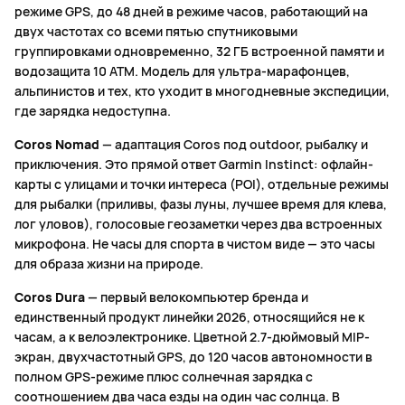
режиме GPS, до 48 дней в режиме часов, работающий на
двух частотах со всеми пятью спутниковыми
группировками одновременно, 32 ГБ встроенной памяти и
водозащита 10 ATM. Модель для ультра-марафонцев,
альпинистов и тех, кто уходит в многодневные экспедиции,
где зарядка недоступна.
Coros Nomad
— адаптация Coros под outdoor, рыбалку и
приключения. Это прямой ответ Garmin Instinct: офлайн-
карты с улицами и точки интереса (POI), отдельные режимы
для рыбалки (приливы, фазы луны, лучшее время для клева,
лог уловов), голосовые геозаметки через два встроенных
микрофона. Не часы для спорта в чистом виде — это часы
для образа жизни на природе.
Coros Dura
— первый велокомпьютер бренда и
единственный продукт линейки 2026, относящийся не к
часам, а к велоэлектронике. Цветной 2.7-дюймовый MIP-
экран, двухчастотный GPS, до 120 часов автономности в
полном GPS-режиме плюс солнечная зарядка с
соотношением два часа езды на один час солнца. В