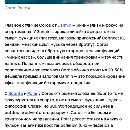
Coros Pace 4
Главное отличие Coros от
Garmin
— минимализм и фокус на
спортсменах. У Garmin широкая линейка с акцентом на
смарт-функциях (платежи, магазин приложений Connect IQ,
бейджи, женский цикл, музыка через Spotify). Coros
сознательно идет в обратную сторону: меньше функций
«умных часов», больше внимания тренировкам и точности
данных. По данным независимых обзоров, при
сопоставимом железе часы Coros обычно стоят на 20-30%
дешевле прямых аналогов Garmin — это позиционирование
«флагман-функции без премиум-наценки».
С
Suunto
и
Polar
у Coros отношения сложнее. Suunto тоже
фокусируется на спорте, а не на смарт-функциях — здесь
философии близки, но Suunto традиционно сильнее в
outdoor и adventure-сценариях, Coros — в беговом и
триатлонном направлении. Polar делает ставку на науку о
пульсе и аналитике восстановления (биоимпеданс на