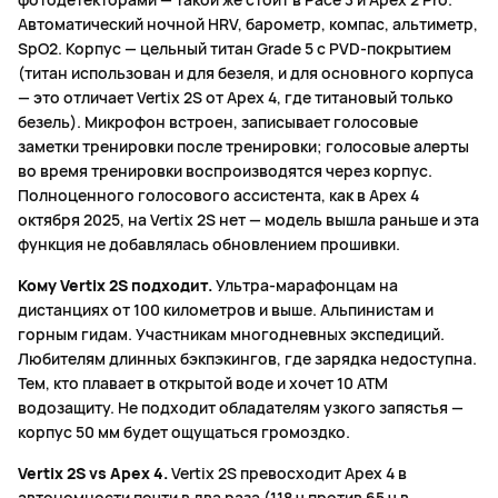
Автоматический ночной HRV, барометр, компас, альтиметр,
SpO2. Корпус — цельный титан Grade 5 с PVD-покрытием
(титан использован и для безеля, и для основного корпуса
— это отличает Vertix 2S от Apex 4, где титановый только
безель). Микрофон встроен, записывает голосовые
заметки тренировки после тренировки; голосовые алерты
во время тренировки воспроизводятся через корпус.
Полноценного голосового ассистента, как в Apex 4
октября 2025, на Vertix 2S нет — модель вышла раньше и эта
функция не добавлялась обновлением прошивки.
Кому Vertix 2S подходит.
Ультра-марафонцам на
дистанциях от 100 километров и выше. Альпинистам и
горным гидам. Участникам многодневных экспедиций.
Любителям длинных бэкпэкингов, где зарядка недоступна.
Тем, кто плавает в открытой воде и хочет 10 ATM
водозащиту. Не подходит обладателям узкого запястья —
корпус 50 мм будет ощущаться громоздко.
Vertix 2S vs Apex 4.
Vertix 2S превосходит Apex 4 в
автономности почти в два раза (118 ч против 65 ч в