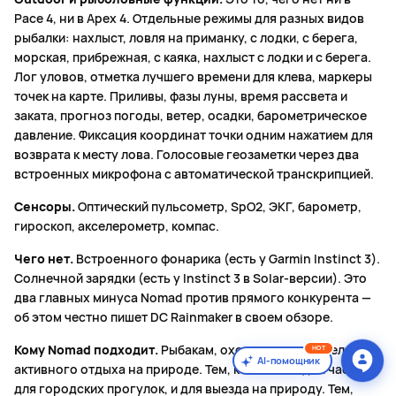
Pace 4, ни в Apex 4. Отдельные режимы для разных видов
рыбалки: нахлыст, ловля на приманку, с лодки, с берега,
морская, прибрежная, с каяка, нахлыст с лодки и с берега.
Лог уловов, отметка лучшего времени для клева, маркеры
точек на карте. Приливы, фазы луны, время рассвета и
заката, прогноз погоды, ветер, осадки, барометрическое
давление. Фиксация координат точки одним нажатием для
возврата к месту лова. Голосовые геозаметки через два
встроенных микрофона с автоматической транскрипцией.
Сенсоры.
Оптический пульсометр, SpO2, ЭКГ, барометр,
гироскоп, акселерометр, компас.
Чего нет.
Встроенного фонарика (есть у Garmin Instinct 3).
Солнечной зарядки (есть у Instinct 3 в Solar-версии). Это
два главных минуса Nomad против прямого конкурента —
об этом честно пишет DC Rainmaker в своем обзоре.
Кому Nomad подходит.
Рыбакам, охотникам, любителям
HOT
AI-помощник
активного отдыха на природе. Тем, кто хочет одни часы и
для городских прогулок, и для выезда на природу. Тем,