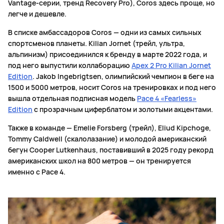
Vantage-серии, тренд Recovery Pro), Coros здесь проще, но
легче и дешевле.
В списке амбассадоров Coros — одни из самых сильных
спортсменов планеты. Kilian Jornet (трейл, ультра,
альпинизм) присоединился к бренду в марте 2022 года, и
под него выпустили коллаборацию
Apex 2 Pro Kilian Jornet
Edition
. Jakob Ingebrigtsen, олимпийский чемпион в беге на
1500 и 5000 метров, носит Coros на тренировках и под него
вышла отдельная подписная модель
Pace 4 «Fearless»
Edition
с прозрачным циферблатом и золотыми акцентами.
Также в команде — Emelie Forsberg (трейл), Eliud Kipchoge,
Tommy Caldwell (скалолазание) и молодой американский
бегун Cooper Lutkenhaus, поставивший в 2025 году рекорд
американских школ на 800 метров — он тренируется
именно с Pace 4.