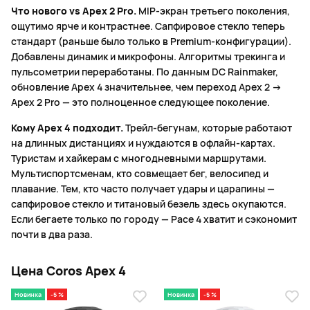
Что нового vs Apex 2 Pro.
MIP-экран третьего поколения,
ощутимо ярче и контрастнее. Сапфировое стекло теперь
стандарт (раньше было только в Premium-конфигурации).
Добавлены динамик и микрофоны. Алгоритмы трекинга и
пульсометрии переработаны. По данным DC Rainmaker,
обновление Apex 4 значительнее, чем переход Apex 2 →
Apex 2 Pro — это полноценное следующее поколение.
Кому Apex 4 подходит.
Трейл-бегунам, которые работают
на длинных дистанциях и нуждаются в офлайн-картах.
Туристам и хайкерам с многодневными маршрутами.
Мультиспортсменам, кто совмещает бег, велосипед и
плавание. Тем, кто часто получает удары и царапины —
сапфировое стекло и титановый безель здесь окупаются.
Если бегаете только по городу — Pace 4 хватит и сэкономит
почти в два раза.
Цена Coros Apex 4
Новинка
-5 %
Новинка
-5 %