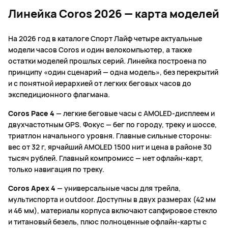
Линейка Coros 2026 — карта моделей
На 2026 год в каталоге Спорт Лайф четыре актуальные
модели часов Coros и один велокомпьютер, а также
остатки моделей прошлых серий. Линейка построена по
принципу «один сценарий — одна модель», без перекрытий
и с понятной иерархией от легких беговых часов до
экспедиционного флагмана.
Coros Pace 4
— легкие беговые часы с AMOLED-дисплеем и
двухчастотным GPS. Фокус — бег по городу, треку и шоссе,
триатлон начального уровня. Главные сильные стороны:
вес от 32 г, ярчайший AMOLED 1500 нит и цена в районе 30
тысяч рублей. Главный компромисс — нет офлайн-карт,
только навигация по треку.
Coros Apex 4
— универсальные часы для трейла,
мультиспорта и outdoor. Доступны в двух размерах (42 мм
и 46 мм), материалы корпуса включают сапфировое стекло
и титановый безель, плюс полноценные офлайн-карты с