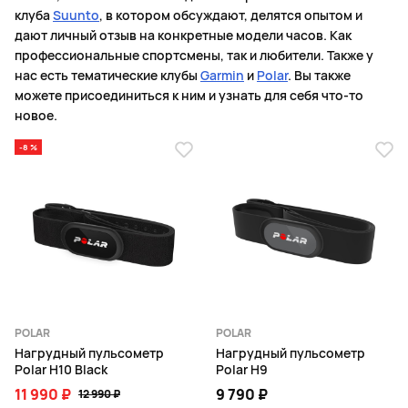
клуба
Suunto
, в котором обсуждают, делятся опытом и
дают личный отзыв на конкретные модели часов. Как
профессиональные спортсмены, так и любители. Также у
нас есть тематические клубы
Garmin
и
Polar
. Вы также
можете присоединиться к ним и узнать для себя что-то
новое.
-8 %
POLAR
POLAR
Нагрудный пульсометр
Нагрудный пульсометр
Polar H10 Black
Polar H9
11 990 ₽
9 790 ₽
12 990 ₽