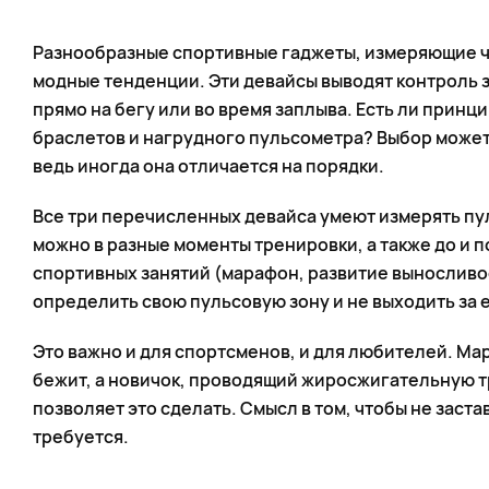
Разнообразные спортивные гаджеты, измеряющие час
модные тенденции. Эти девайсы выводят контроль з
прямо на бегу или во время заплыва. Есть ли принц
браслетов и нагрудного пульсометра? Выбор может 
ведь иногда она отличается на порядки.
Все три перечисленных девайса умеют измерять пул
можно в разные моменты тренировки, а также до и п
спортивных занятий (марафон, развитие выносливо
определить свою пульсовую зону и не выходить за 
Это важно и для спортсменов, и для любителей. Ма
бежит, а новичок, проводящий жиросжигательную тр
позволяет это сделать. Смысл в том, чтобы не заст
требуется.