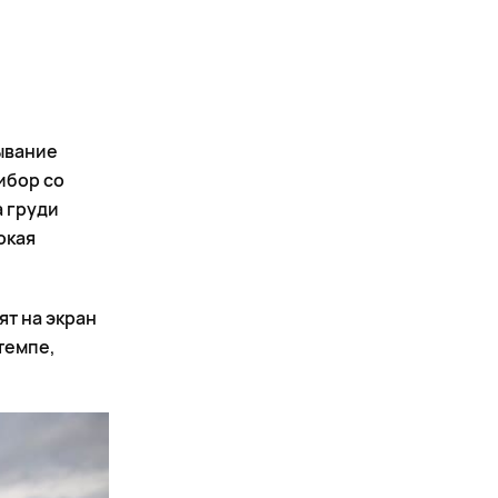
ывание
ибор со
 груди
окая
ят на экран
темпе,