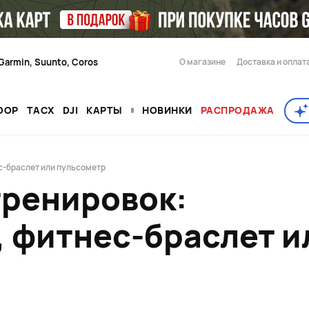
Garmin, Suunto, Coros
О магазине
Доставка и оплат
OOP
TACX
DJI
КАРТЫ
НОВИНКИ
РАСПРОДАЖА
ес-браслет или пульсометр
тренировок:
 фитнес-браслет и