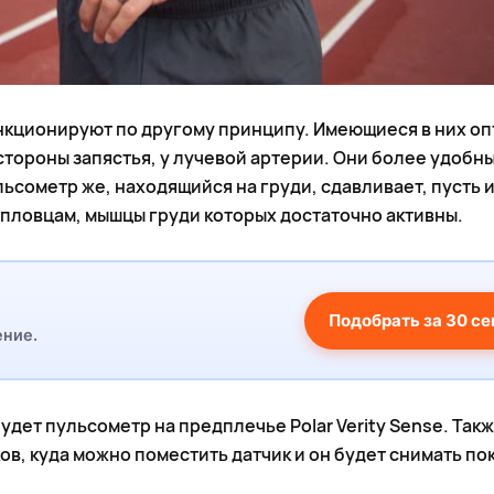
ункционируют по другому принципу. Имеющиеся в них о
ороны запястья, у лучевой артерии. Они более удобны,
сометр же, находящийся на груди, сдавливает, пусть 
пловцам, мышцы груди которых достаточно активны.
Подобрать за 30 с
ение.
дет пульсометр на предплечье Polar Verity Sense. Такж
ов, куда можно поместить датчик и он будет снимать по