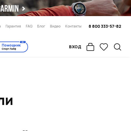
8 800 333-57-82
а
Гарантия
FAQ
Блог
Видео
Контакты
AI
Помощник
ВХОД
Спорт Лайф
ли