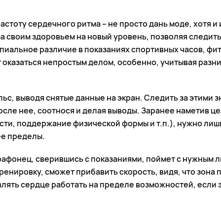
тоту сердечного ритма – не просто дань моде, хотя и 
а своим здоровьем на новый уровень, позволяя следить
ипиальное различие в показаниях спортивных часов, фи
оказаться непростым делом, особенно, учитывая разни
ьс, выводя снятые данные на экран. Следить за этими 
осле нее, соотнося и делая выводы. Заранее наметив ц
сти, поддержание физической формы и т.п.), нужно лиш
ее пределы.
рафонец, сверившись с показаниями, поймет с нужным л
енировку, сможет прибавить скорость, видя, что зона 
авлять сердце работать на пределе возможностей, если 