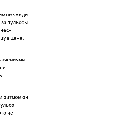
им не чужды
 за пульсом
тнес-
цу в цене,
значениями
ели
ь
и ритмом он
пульса
это не