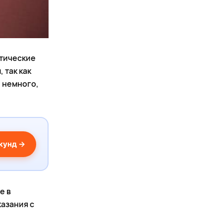
птические
 так как
и немного,
екунд →
е в
казания с