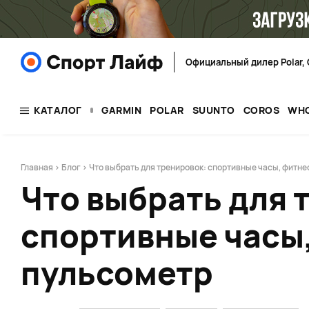
Официальный дилер Polar, 
КАТАЛОГ
GARMIN
POLAR
SUUNTO
COROS
WH
Главная
>
Блог
> Что выбрать для тренировок: спортивные часы, фитн
Что выбрать для 
спортивные часы,
пульсометр