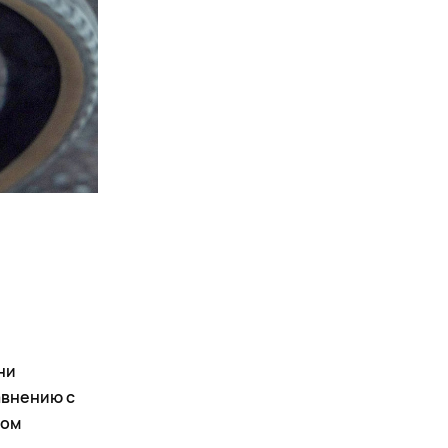
ни
авнению с
мом