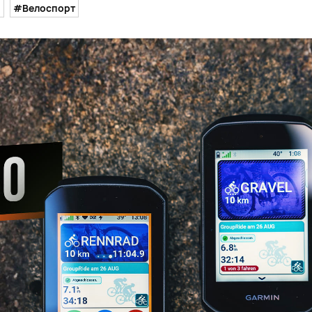
й
#Велоспорт