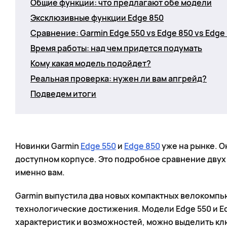
Общие функции: что предлагают обе модели
Эксклюзивные функции Edge 850
Сравнение: Garmin Edge 550 vs Edge 850 vs Edge
Время работы: над чем придется подумать
Кому какая модель подойдет?
Реальная проверка: нужен ли вам апгрейд?
Подведем итоги
Новинки Garmin
Edge 550
и
Edge 850
уже на рынке. О
доступном корпусе. Это подробное сравнение двух
именно вам.
Garmin выпустила два новых компактных велокомпь
технологические достижения. Модели Edge 550 и Ed
характеристик и возможностей, можно выделить кл