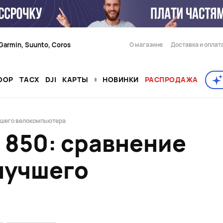
Garmin, Suunto, Coros
О магазине
Доставка и оплат
OOP
TACX
DJI
КАРТЫ
НОВИНКИ
РАСПРОДАЖА
 лучшего велокомпьютера
50 и 850: сравнение
лучшего