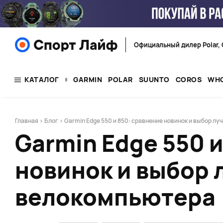
Официальный дилер Polar, 
КАТАЛОГ
GARMIN
POLAR
SUUNTO
COROS
WH
Главная
>
Блог
> ​​​​​​​Garmin Edge 550 и 850: сравнение новинок и выбор
​​​​​​​Garmin Edge 5
новинок и выбор 
велокомпьютера