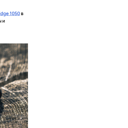
Edge 1050
в
ы и