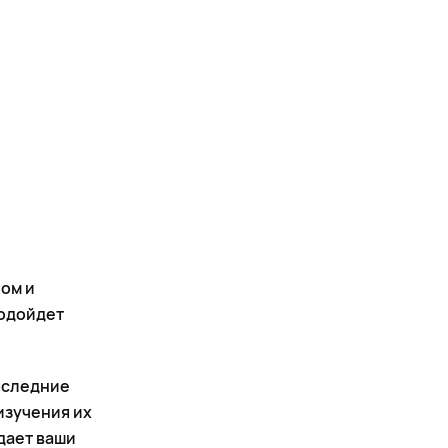
ом и
подойдет
последние
изучения их
дает ваши