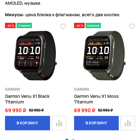
AMOLED, музыка.
Минусы:
цена близка к флагманам, всего две кнопки.
-24 %
Новинка
-24 %
Новинка
GARMIN
GARMIN
Garmin Venu X1 Black
Garmin Venu X1 Moss
Titanium
Titanium
69 990 ₽
69 990 ₽
92 990 ₽
92 990 ₽
В КОРЗИНУ
В КОРЗИНУ