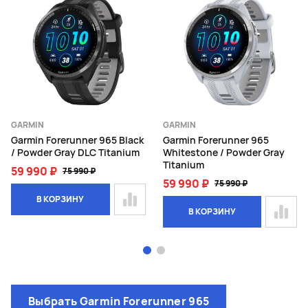
GARMIN
GARMIN
Garmin Forerunner 965 Black
Garmin Forerunner 965
/ Powder Gray DLC Titanium
Whitestone / Powder Gray
Titanium
59 990 ₽
75 990 ₽
59 990 ₽
75 990 ₽
В КОРЗИНУ
В КОРЗИНУ
Page 1 of 2
Выбрать Garmin Forerunner 965