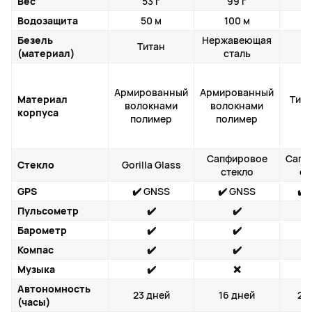
Вес
53 г
99 г
5
Водозащита
50 м
100 м
5
Безель
Нержавеющая
Титан
Т
(материал)
сталь
Армированный
Армированный
Материал
Тит
волокнами
волокнами
корпуса
с
полимер
полимер
Сапфировое
Сапф
Стекло
Gorilla Glass
стекло
ст
GPS
✔️ GNSS
✔️ GNSS
✔️
Пульсометр
✔️
✔️
Барометр
✔️
✔️
Компас
✔️
✔️
Музыка
✔️
❌
Автономность
23 дней
16 дней
24
(часы)