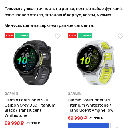
Плюсы:
лучшая точность на рынке, полный набор функций,
сапфировое стекло, титановый корпус, карты, музыка.
Минусы:
цена на верхней границе сегмента.
-22 %
Новинка
-22 %
Новинка
GARMIN
GARMIN
Garmin Forerunner 970
Garmin Forerunner 970
Carbon Grey DLC Titanium
Titanium Whitestone /
Black / Translucent
Translucent Amp Yellow
Whitestone
69 990 ₽
89 990 ₽
69 990 ₽
89 990 ₽