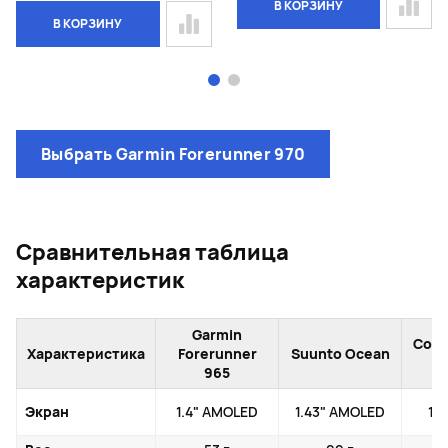
В КОРЗИНУ
В КОРЗИНУ
Page 1 of 2
Выбрать Garmin Forerunner 970
Сравнительная таблица
характеристик
Garmin
Coro
Характеристика
Forerunner
Suunto Ocean
2
965
Экран
1.4" AMOLED
1.43" AMOLED
1.3