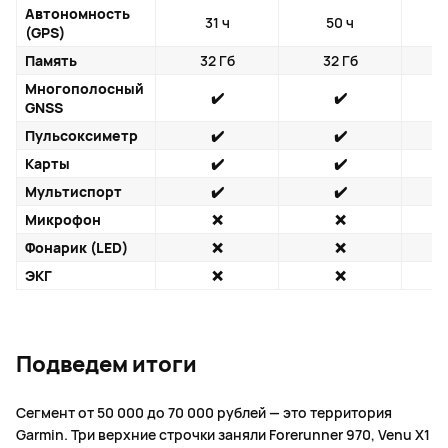
Автономность
31 ч
50 ч
6
(GPS)
Память
32 Гб
32 Гб
3
Многополосный
✔️
✔️
GNSS
Пульсоксиметр
✔️
✔️
Карты
✔️
✔️
Мультиспорт
✔️
✔️
Микрофон
❌
❌
Фонарик (LED)
❌
❌
ЭКГ
❌
❌
Подведем итоги
Сегмент от 50 000 до 70 000 рублей — это территория
Garmin. Три верхние строчки заняли Forerunner 970, Venu X1