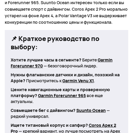
и Forerunner 965. Suunto Ocean интересен только если вы
совмещаете спорт с дайвингом. Coros Apex 2 Pro морально
устарел на фоне Apex 4, а Polar Vantage V3 не выдерживает
конкуренции по соотношению цены и функционала.
📌 Краткое руководство по
выбору:
Хотите лучшие часы в сегменте?
Берите
Garmin
Forerunner 970
— безоговорочный лидер.
Нужны флагманские датчики и дизайн, похожий на
Apple?
Присмотритесь к
Garmin Venu X1
.
Цените навигационные карты и проверенную
платформу?
Garmin Forerunner 965
все еще
актуальны.
Совмещаете бег с дайвингом?
Suunto Ocean
—
редкий универсал.
Ищете титановый корпус и сапфир?
Coros Apex 2
Pro
— крепкий вариант, но лучше посмотреть на
Apex