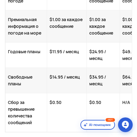
погоде
сообщение
сообщ
Премиальная
$1.00 за каждое
$1.00 за
$1.00 з
информация о
сообщение
каждое
каждо
погоде на море
сообщение
сообщ
Годовые планы
$11.95 / месяц
$24.95 /
$49.95
месяц
месяц
Свободные
$14.95 / месяц
$34.95 /
$64.95
планы
месяц
месяц
Сбор за
$0.50
$0.50
Н/А
превышение
количества
HOT
сообщений
AI-помощник