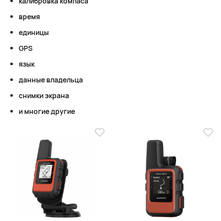
калибровка компаса
время
единицы
GPS
язык
данные владельца
снимки экрана
и многие другие