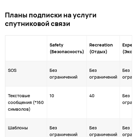
Планы подписки на услуги
спутниковой связи
Safety
Recreation
Expedi
(Безопасность)
(Отдых)
(Эксп
SOS
Без
Без
Без
ограничений
ограничений
огран
Текстовые
10
40
Без
сообщения (*160
огран
символов)
Шаблоны
Без
Без
Без
ограничений
ограничений
огран