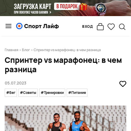
ВХОД
Главная
>
Блог
> Спринтер vs марафонец: в чем разница
Спринтер vs марафонец: в чем
разница
05.07.2023
#Бег
#Советы
#Тренировки
#Питание