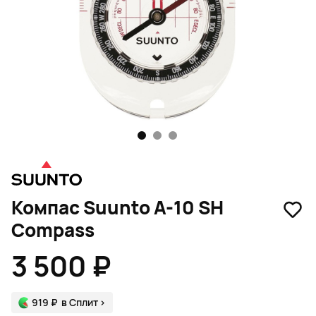
1
2
3
Компас Suunto A-10 SH
Compass
3 500 ₽
919 ₽
в Сплит
>