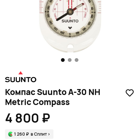
1
2
3
Компас Suunto A-30 NH
Metric Compass
4 800 ₽
1 260 ₽
в Сплит
>