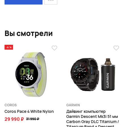
Page 1 of 1
Вы смотрели
-6 %
COROS
GARMIN
Coros Pace 4 White Nylon
Дайвинг компьютер
Garmin Descent Mk3i 51 мм
29 990 ₽
31 990 ₽
Carbon Gray DLC Titanium /
Titanium Band + Descent