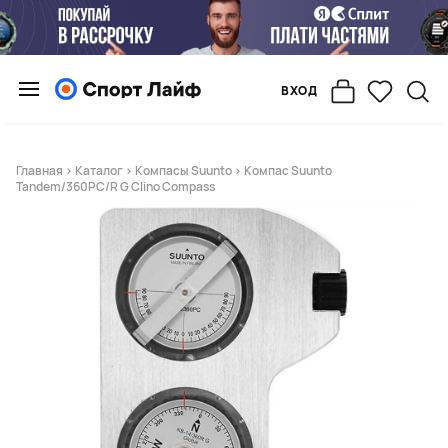
ВХОД
Главная
>
Каталог
>
Компасы Suunto
> Компас Suunto
Tandem/360PC/R G Clino Compass