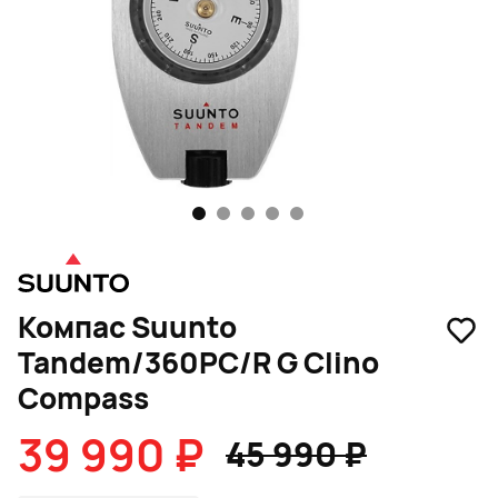
1
2
3
4
5
Компас Suunto
Tandem/360PC/R G Clino
Compass
39 990 ₽
45 990 ₽