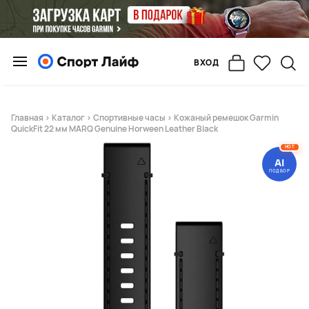
ВХОД
Главная
>
Каталог
>
Спортивные часы
> Кожаный ремешок Garmin
QuickFit 22 мм MARQ Genuine Horween Leather Black
HOT
AI
ПОДБОР