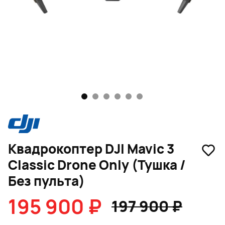
1
2
3
4
5
6
Квадрокоптер DJI Mavic 3
Classic Drone Only (Тушка /
Без пульта)
195 900 ₽
197 900 ₽