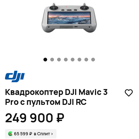
1
2
3
4
5
6
7
8
Квадрокоптер DJI Mavic 3
Pro с пультом DJI RC
249 900 ₽
65 599 ₽
в Сплит
>