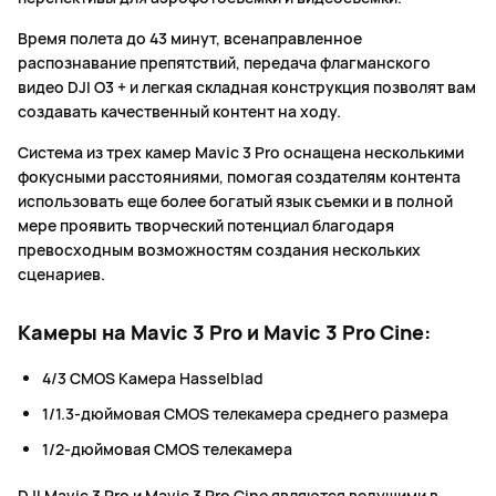
Время полета до 43 минут, всенаправленное
распознавание препятствий, передача флагманского
видео DJI O3 + и легкая складная конструкция позволят вам
создавать качественный контент на ходу.
Система из трех камер Mavic 3 Pro оснащена несколькими
фокусными расстояниями, помогая создателям контента
использовать еще более богатый язык съемки и в полной
мере проявить творческий потенциал благодаря
превосходным возможностям создания нескольких
сценариев.
Камеры на Mavic 3 Pro и Mavic 3 Pro Cine:
4/3 CMOS Камера Hasselblad
1/1.3-дюймовая CMOS телекамера среднего размера
1/2-дюймовая CMOS телекамера
DJI Mavic 3 Pro и Mavic 3 Pro Cine являются ведущими в