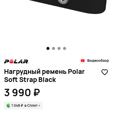
1
2
3
4
Видеообзор
Нагрудный ремень Polar
Soft Strap Black
3 990 ₽
1 048 ₽
в Сплит
>