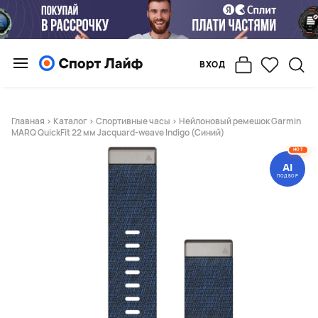
ВХОД
Главная
>
Каталог
>
Спортивные часы
> Нейлоновый ремешок Garmin
MARQ QuickFit 22 мм Jacquard-weave Indigo (Синий)
HOT
AI
ПОДБОР