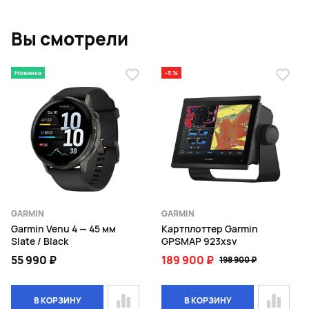
Вы смотрели
Новинка
-5 %
GARMIN
GARMIN
Garmin Venu 4 — 45 мм
Картплоттер Garmin
Slate / Black
GPSMAP 923xsv
55 990 ₽
189 900 ₽
198 900 ₽
В КОРЗИНУ
В КОРЗИНУ