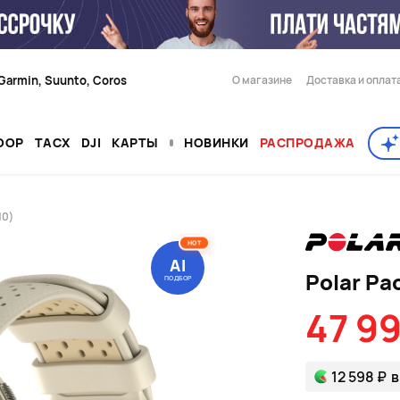
Garmin, Suunto, Coros
О магазине
Доставка и оплат
OOP
TACX
DJI
КАРТЫ
НОВИНКИ
РАСПРОДАЖА
10)
HOT
AI
Polar Pa
ПОДБОР
47 9
12 598 ₽
в