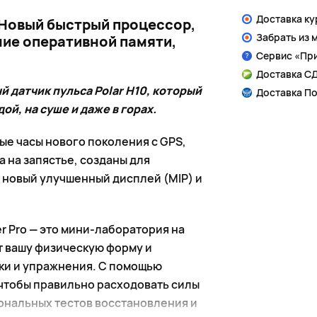
Доставка к
 Новый быстрый процессор,
Забрать из 
ние оперативной памяти,
Сервис «Пр
Доставка СД
ый датчик пульса Polar H10, который
Доставка По
ой, на суше и даже в горах.
вые часы нового поколения с GPS,
 на запястье, созданы для
новый улучшенный дисплей (MIP) и
er Pro — это мини-лаборатория на
т вашу физическую форму и
ки и упражнения. С помощью
 чтобы правильно расходовать силы
иональных тестов восстановления и