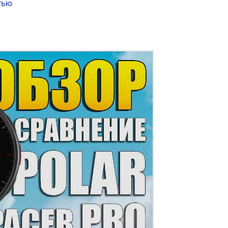
тью
 вклад в ваше развитие возьмут на
устройстве предустановлено более 130
лоспорт, силовые тренировки, фитнес
Gorilla Glass и удобные кнопки
вании. Время автономной работы с
5 часов, а в режиме часов с