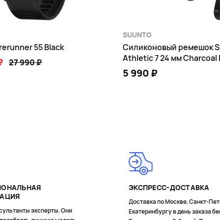
й процессор
SUUNTO
rerunner 55 Black
Силиконовый ремешок S
Athletic 7 24 мм Charcoal
нных письмах
₽
27 990 ₽
5 990 ₽
В КОРЗИНУ
В КОРЗИНУ
ругими, поддерживающими технологию
ИОНАЛЬНАЯ
ЭКСПРЕСС-ДОСТАВКА
ТАЦИЯ
Доставка по Москве, Санкт-Пет
сультанты эксперты. Они
Екатеринбургу в день заказа бе