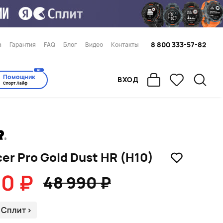
8 800 333-57-82
а
Гарантия
FAQ
Блог
Видео
Контакты
AI
Помощник
ВХОД
Спорт Лайф
cer Pro Gold Dust HR (H10)
90 ₽
48 990 ₽
 Сплит
>