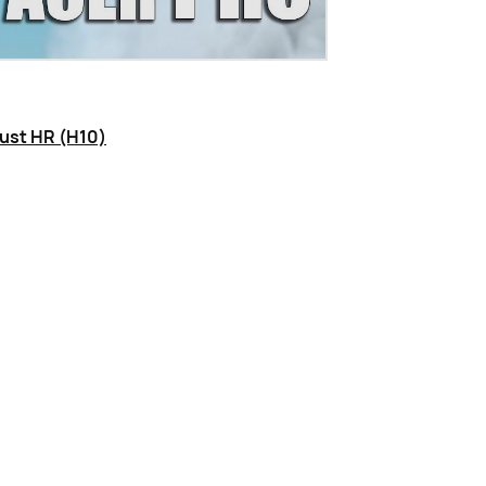
ust HR (H10)
гающий режим): до 100 ч