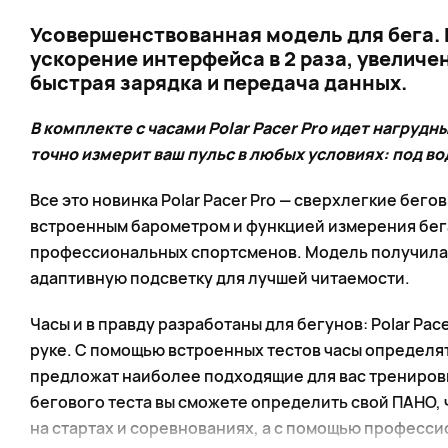
Усовершенствованная модель для бега.
ускорение интерфейса в 2 раза, увеличе
быстрая зарядка и передача данных.
В комплекте с часами Polar Pacer Pro идет нагрудн
точно измерит ваш пульс в любых условиях: под вод
Все это новинка Polar Pacer Pro — сверхлегкие бего
встроенным барометром и функцией измерения бега
профессиональных спортсменов. Модель получила 
адаптивную подсветку для лучшей читаемости.
Часы и в правду разработаны для бегунов: Polar Pac
руке. С помощью встроенных тестов часы определя
предложат наиболее подходящие для вас трениров
бегового теста вы сможете определить свой ПАНО,
на стартах и соревнованиях, а с помощью професс