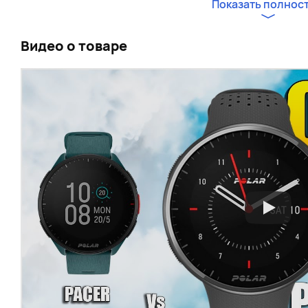
нагрузки вы сможете всегда оставаться здоровым.
Показать полнос
С этими часами вы сможете забыть про тренера: его
Видео о товаре
себя Polar Pacer Pro. Кроме беговых тренировок в 
видов спорта, включая плавание, лыжный спорт, ве
и др.
Тонкий и легкий корпус, алюминиевый безель, линза 
обеспечивают максимальный комфорт при использо
включенным GPS и пульсометром составляет около 3
круглосуточным отслеживанием ЧСС — до 7 дней.
Основные характеристики:
Безель: аэрокосмический алюминий
Стекло: Gorilla Glass
Размер дисплея: 45 мм