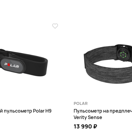
отслеживанием ЧСС: до 7 дней
POLAR
й пульсометр Polar H9
Пульсометр на предплеч
Verity Sense
 с помощью Komoot
13 990 ₽
ZSS