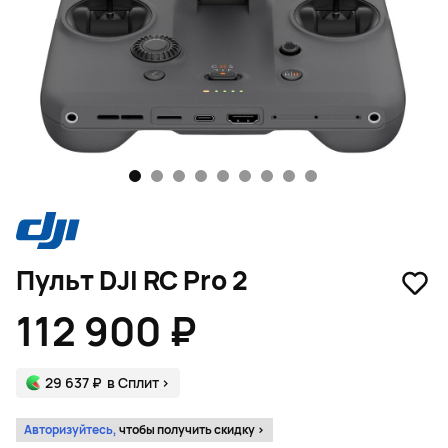
1
2
3
4
5
6
7
8
9
Пульт DJI RC Pro 2
112 900 ₽
29 637 ₽
в Сплит
>
Авторизуйтесь,
чтобы получить скидку >