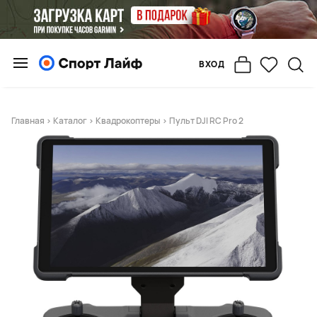
ВХОД
Главная
>
Каталог
>
Квадрокоптеры
> Пульт DJI RC Pro 2