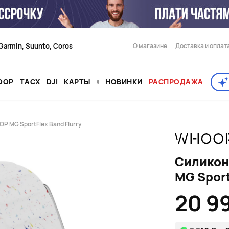
Garmin, Suunto, Coros
О магазине
Доставка и оплат
OOP
TACX
DJI
КАРТЫ
НОВИНКИ
РАСПРОДАЖА
 MG SportFlex Band Flurry
Силикон
MG Sport
20 9