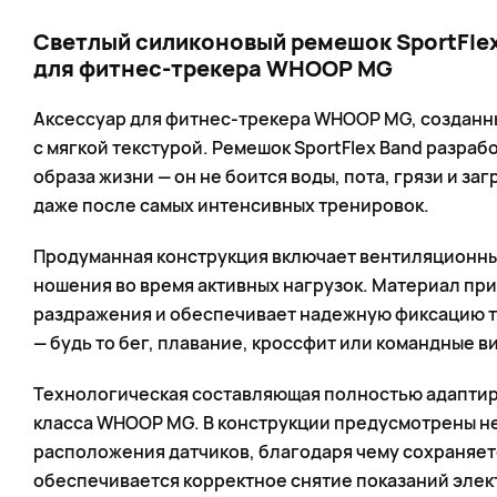
Светлый силиконовый ремешок SportFlex 
для фитнес-трекера WHOOP MG
Аксессуар для фитнес-трекера WHOOP MG, созданн
с мягкой текстурой. Ремешок SportFlex Band разраб
образа жизни — он не боится воды, пота, грязи и з
даже после самых интенсивных тренировок.
Продуманная конструкция включает вентиляционны
ношения во время активных нагрузок. Материал при
раздражения и обеспечивает надежную фиксацию тр
— будь то бег, плавание, кроссфит или командные в
Технологическая составляющая полностью адаптир
класса WHOOP MG. В конструкции предусмотрены н
расположения датчиков, благодаря чему сохраняет
обеспечивается корректное снятие показаний эле