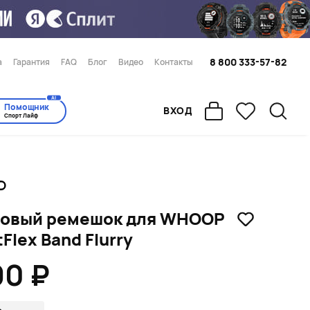
8 800 333-57-82
а
Гарантия
FAQ
Блог
Видео
Контакты
AI
Помощник
ВХОД
Спорт Лайф
овый ремешок для WHOOP
Flex Band Flurry
90 ₽