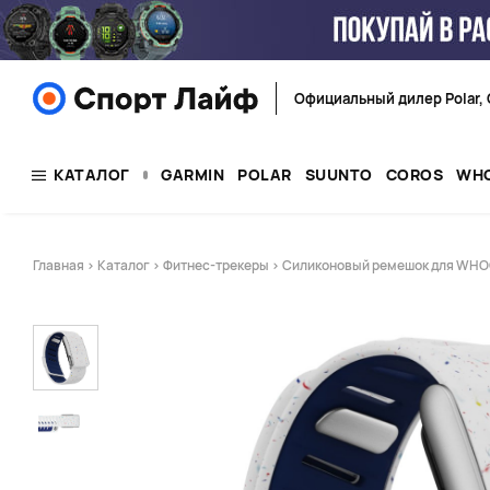
Официальный дилер Polar, 
КАТАЛОГ
GARMIN
POLAR
SUUNTO
COROS
WH
Главная
>
Каталог
>
Фитнес-трекеры
> Силиконовый ремешок для WHOOP