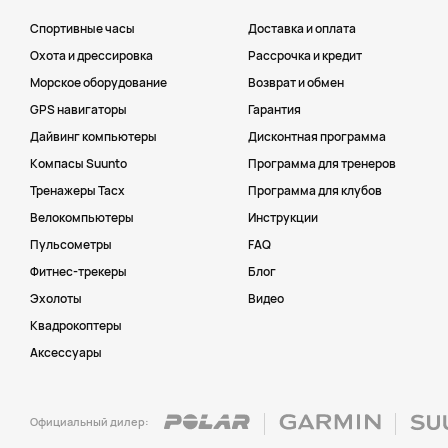
Спортивные часы
Доставка и оплата
Охота и дрессировка
Рассрочка и кредит
Морское оборудование
Возврат и обмен
GPS навигаторы
Гарантия
Дайвинг компьютеры
Дисконтная программа
Компасы Suunto
Программа для тренеров
Тренажеры Tacx
Программа для клубов
Велокомпьютеры
Инструкции
Пульсометры
FAQ
Фитнес-трекеры
Блог
Эхолоты
Видео
Квадрокоптеры
Аксессуары
Официальный дилер: