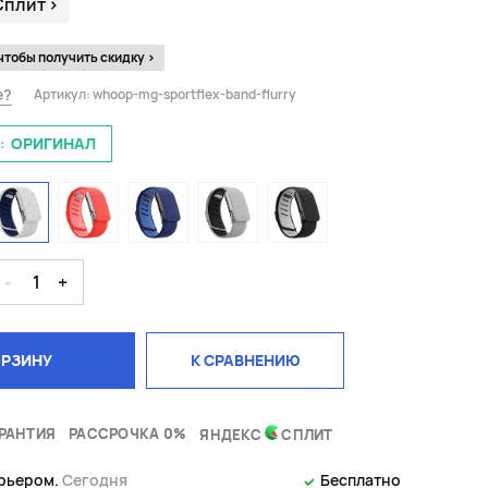
Сплит
>
чтобы получить скидку >
е?
Артикул:
whoop-mg-sportflex-band-flurry
:
ОРИГИНАЛ
-
1
+
ОРЗИНУ
К СРАВНЕНИЮ
РАНТИЯ
РАССРОЧКА 0%
ЯНДЕКС
СПЛИТ
урьером.
Сегодня
Бесплатно