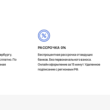
РАССРОЧКА 0%
ербургу,
Беспроцентная рассрочка от ведущих
сплатно. По
банков. Без первоначального взноса.
рная
Онлайн оформление за 15 минут. Удаленное
подписание с регионами РФ.