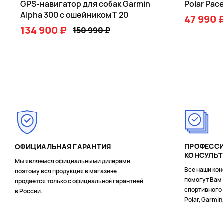
GPS-навигатор для собак Garmin
Polar Pace
Alpha 300 с ошейником T 20
47 990 
134 900 ₽
150 990 ₽
В КОРЗИНУ
Page 1 of 3
ПРОФЕСС
ОФИЦИАЛЬНАЯ ГАРАНТИЯ
КОНСУЛЬ
Мы являемся официальными дилерами,
Все наши кон
поэтому вся продукция в магазине
помогут Вам
продается только с официальной гарантией
спортивного 
в России.
Polar, Garmin