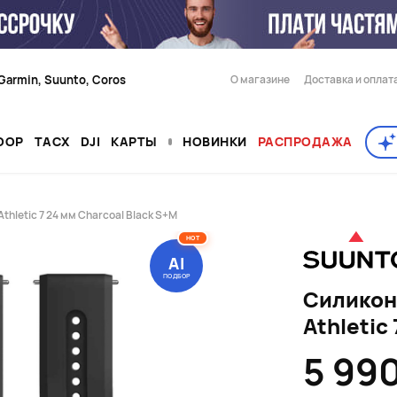
Garmin, Suunto, Coros
О магазине
Доставка и оплат
OOP
TACX
DJI
КАРТЫ
НОВИНКИ
РАСПРОДАЖА
hletic 7 24 мм Charcoal Black S+M
HOT
AI
ПОДБОР
Силикон
Athletic
5 99