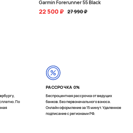
Garmin Forerunner 55 Black
22 500 ₽
27 990 ₽
В КОРЗИНУ
РАССРОЧКА 0%
ербургу,
Беспроцентная рассрочка от ведущих
сплатно. По
банков. Без первоначального взноса.
рная
Онлайн оформление за 15 минут. Удаленное
подписание с регионами РФ.