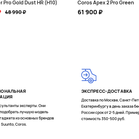
r Pro Gold Dust HR (H10)
Coros Apex 2 Pro Green
₽
61 900 ₽
48 990 ₽
В КОРЗИНУ
В КОРЗИНУ
ИОНАЛЬНАЯ
ЭКСПРЕСС-ДОСТАВКА
ТАЦИЯ
Доставка по Москве, Санкт-Пет
сультанты эксперты. Они
Екатеринбургу в день заказа бе
 подобрать лучшую модель
России срок от 2-5 дней. Приме
гаджета из основных брендов
стоимость 350-500 руб.
, Suunto, Coros.