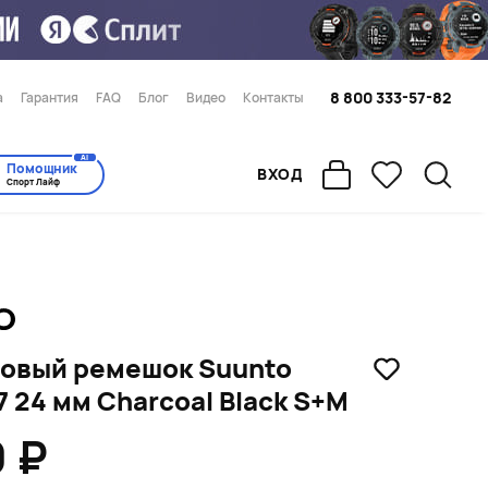
8 800 333-57-82
а
Гарантия
FAQ
Блог
Видео
Контакты
AI
Помощник
ВХОД
Спорт Лайф
овый ремешок Suunto
 7 24 мм Charcoal Black S+M
0 ₽