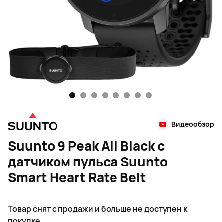
1
2
3
4
5
6
7
8
Видеообзор
Suunto 9 Peak All Black с
датчиком пульса Suunto
Smart Heart Rate Belt
Товар снят с продажи и больше не доступен к
покупке.