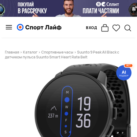
ВХОД
Главная
>
Каталог
>
Спортивные часы
> Suunto 9 Peak All Black с
датчиком пульса Suunto Smart Heart Rate Belt
HOT
AI
ПОДБОР