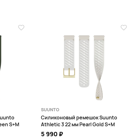
SUUNTO
uunto
Силиконовый ремешок Suunto
reen S+M
Athletic 3 22 мм Pearl Gold S+M
5 990 ₽