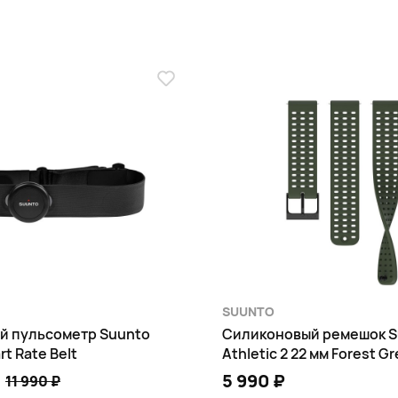
Bluetooth® Smart
 Suunto и умным кардиодатчиком
го времени
SUUNTO
 времени
й пульсометр Suunto
Силиконовый ремешок S
rt Rate Belt
Athletic 2 22 мм Forest G
5 990 ₽
11 990 ₽