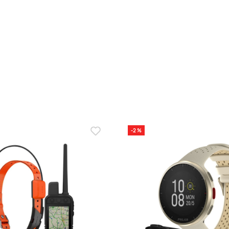
В КОРЗИНУ
В КОРЗИНУ
насыщения крови кислородом
-2 %
авания / Стиль плавания / Оценка