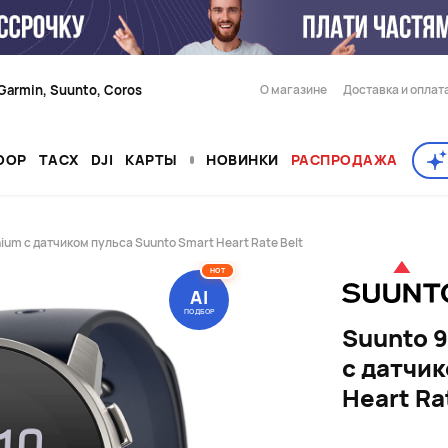
Garmin, Suunto, Coros
О магазине
Доставка и оплат
OOP
TACX
DJI
КАРТЫ
НОВИНКИ
РАСПРОДАЖА
anium с датчиком пульса Suunto Smart Heart Rate Belt
HOT
AI
ПОДБОР
Suunto 9
с датчик
Heart Ra