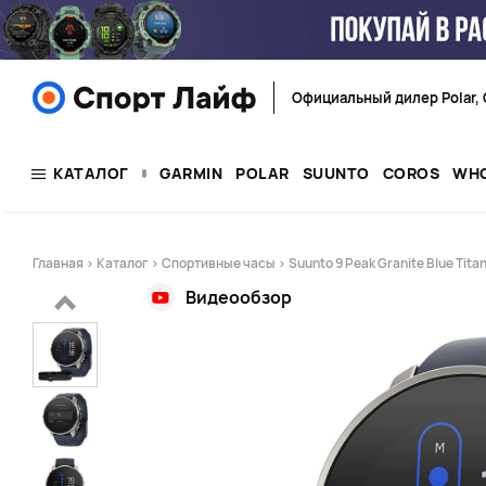
Официальный дилер Polar, 
КАТАЛОГ
GARMIN
POLAR
SUUNTO
COROS
WH
Главная
>
Каталог
>
Спортивные часы
> Suunto 9 Peak Granite Blue Tit
Видеообзор