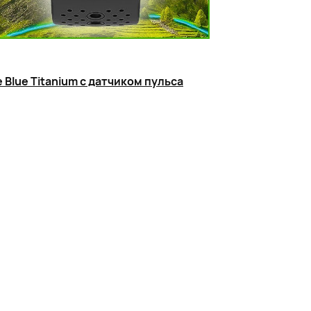
 Blue Titanium с датчиком пульса
чика каденса
арте