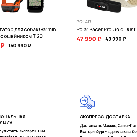
вок
POLAR
этапов
атор для собак Garmin
Polar Pacer Pro Gold Dust
та
 с ошейником T 20
47 990 ₽
48 990 ₽
 ₽
150 990 ₽
В КОРЗИНУ
В КОРЗИНУ
ZSS, BEIDOU
тем: 2
2
пографические от Mapbox, Google
ИОНАЛЬНАЯ
ЭКСПРЕСС-ДОСТАВКА
ТАЦИЯ
Доставка по Москве, Санкт-Пет
сультанты эксперты. Они
Екатеринбургу в день заказа бе