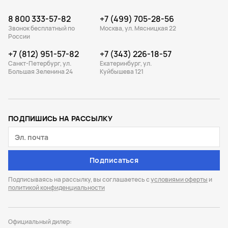
Совместимо с приложением Suunto
GPS, GLONASS, GALILEO, QZSS, BEIDOU
8 800 333-57-82
+7 (499) 705-28-56
Звонок бесплатный по
Москва, ул. Мясницкая 22
Многополосный GNSS
России
Барометрический альтиметр
+7 (812) 951-57-82
+7 (343) 226-18-57
Санкт-Петербург, ул.
Екатеринбург, ул.
Цифровой компас
Большая Зеленина 24
Куйбышева 121
Пульсоксиметр (насыщение крови кислородом)
Встроенный наручный пульсометр
Одновременное использование спутниковых систем: 4
ПОДПИШИСЬ НА РАССЫЛКУ
Максимальное число подключенных спутников: 32
Тепловые карты
Подписаться
Топография местности и спутниковые карты
Подписываясь на рассылку, вы соглашаетесь с
условиями оферты
и
Путевые точки
политикой конфиденциальности
Маршруты
Параметры, просмотр и экспорт маршрутов
Официальный дилер: