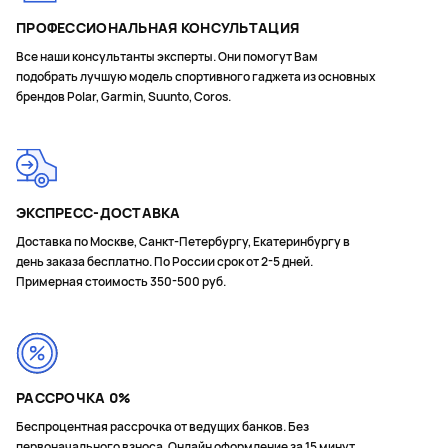
Разрешение дисплея: 466 x 466
ПРОФЕССИОНАЛЬНАЯ КОНСУЛЬТАЦИЯ
Сенсорный дисплей
Все наши консультанты эксперты. Они помогут Вам
подобрать лучшую модель спортивного гаджета из основных
Время работы в режиме часов: 12 дней
брендов Polar, Garmin, Suunto, Coros.
Время работы с вкл. GPS: 20 ч, 30 ч, 40 ч
В режиме только время: 20 дней
Предустановленные спортивные режимы: > 30
ЭКСПРЕСС-ДОСТАВКА
Графические дисплеи в спортивных режимах
Доставка по Москве, Санкт-Петербургу, Екатеринбургу в
Скорость / темп
день заказа бесплатно. По России срок от 2-5 дней.
Интервальная тренировка
Примерная стоимость 350-500 руб.
Настройка интервалов
Журнал тренировок
Измерение скорости и расстояния по данным датчика
каденса
РАССРОЧКА 0%
Беспроцентная рассрочка от ведущих банков. Без
Скорость и расстояние по данным GPS
первоначального взноса. Онлайн оформление за 15 минут.