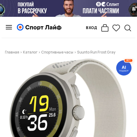
ВХОД
Главная
>
Каталог
>
Спортивные часы
> Suunto Run Frost Gray
HOT
AI
ПОДБОР