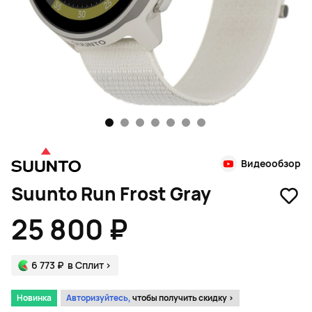
1
2
3
4
5
6
7
Видеообзор
Suunto Run Frost Gray
25 800 ₽
6 773 ₽
в Сплит
>
Новинка
Авторизуйтесь,
чтобы получить скидку >