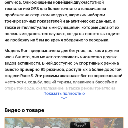
бегунов. Они оснащены новейшей двухчастотной
технологией GPS для более точного отслеживания
пробежек на открытом воздухе, широким набором
тренировочных показателей и аналитических данных, а
также интеллектуальными функциями, которые делают их
полезными даже в тех случаях, когда вы просто выходите
на пробежку на 5 км во время обеденного перерыва.
Модель Run предназначена для бегунов, но, как и другие
часы Suunto, она может отслеживать множество других
видов активности. В ней доступно 34 спортивных режима
вместо примерно 95 режимов, доступных в более дорогой
модели Race S. Эти режимы включают бег по пересеченной
местности, ходьбу, пеший туризм, плавание в бассейне и
открытой воде, скалолазание, а также режим триатлона.
Показать полностью
Устройство имеет класс водонепроницаемости 5 АТМ, что
позволяет погружать его в воду на глубину до 50 метров.
Видео о товаре
Что касается дисплея, то он такой же, как в модели Race S.
Это 1.32-дюймовый AMOLED-экран с разрешением 466 x
466, который можно постоянно держать включенным и