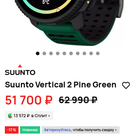
1
2
3
4
5
6
7
8
9
10
Suunto Vertical 2 Pine Green
51 700 ₽
62 990 ₽
13 572 ₽
в Сплит
>
-17 %
Новинка
Авторизуйтесь,
чтобы получить скидку >