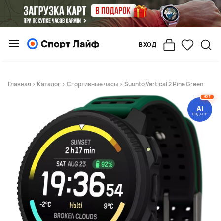
ВХОД
Главная
>
Каталог
>
Спортивные часы
> Suunto Vertical 2 Pine Green
HOT
AI
ПОДБОР