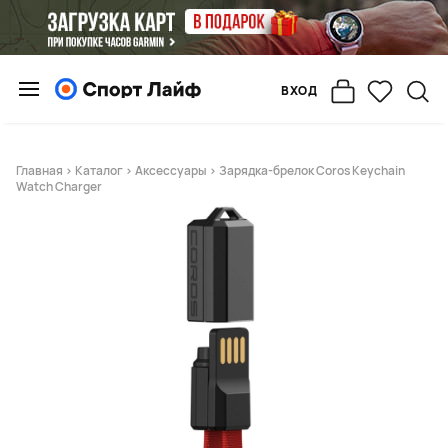
ВХОД
Главная
>
Каталог
>
Аксессуары
> Зарядка-брелок Coros Keychain
Watch Charger