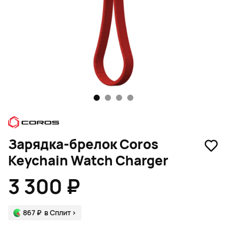
1
2
3
4
Зарядка-брелок Coros
Keychain Watch Charger
3 300 ₽
867 ₽
в Сплит
>