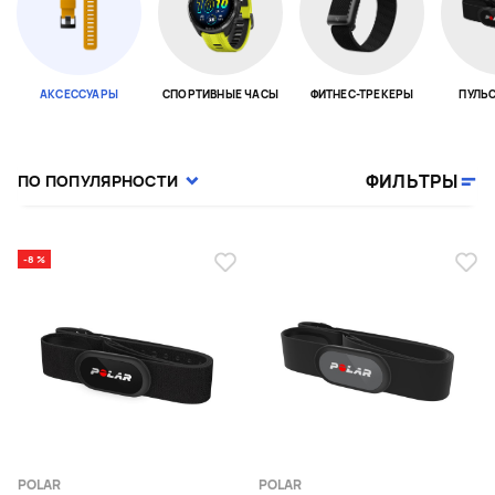
АКСЕССУАРЫ
СПОРТИВНЫЕ ЧАСЫ
ФИТНЕС-ТРЕКЕРЫ
ПУЛЬ
Page 1 of 18
ФИЛЬТРЫ
ПО ПОПУЛЯРНОСТИ
-8 %
POLAR
POLAR