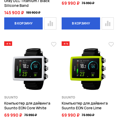
Gray DLC Titanium / Black
69 990 ₽
75 990 ₽
Silicone Band
145 900 ₽
155 900 ₽
В КОРЗИНУ
В КОРЗИНУ
-8 %
-8 %
SUUNTO
SUUNTO
Компьютер для дайвинга
Компьютер для дайвинга
Suunto EON Core White
Suunto EON Core Lime
69 990 ₽
69 990 ₽
75 990 ₽
75 990 ₽