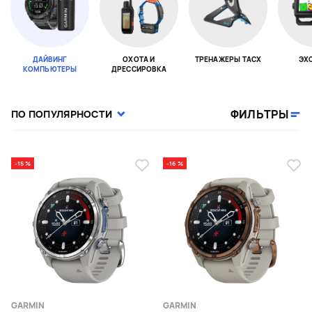
ДАЙВИНГ
ОХОТА И
ТРЕНАЖЕРЫ TACX
ЭХ
КОМПЬЮТЕРЫ
ДРЕССИРОВКА
Page 1 of 18
ФИЛЬТРЫ
ПО ПОПУЛЯРНОСТИ
-15 %
-16 %
GARMIN
GARMIN