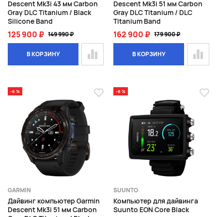
Descent Mk3i 43 мм Carbon
Descent Mk3i 51 мм Carbon
Gray DLC Titanium / Black
Gray DLC Titanium / DLC
Silicone Band
Titanium Band
125 900 ₽
162 900 ₽
149 990 ₽
179 900 ₽
В КОРЗИНУ
В КОРЗИНУ
-6 %
-8 %
GARMIN
SUUNTO
Дайвинг компьютер Garmin
Компьютер для дайвинга
Descent Mk3i 51 мм Carbon
Suunto EON Core Black