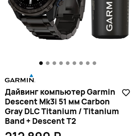
1
2
3
4
5
6
7
8
9
Дайвинг компьютер Garmin
Descent Mk3i 51 мм Carbon
Gray DLC Titanium / Titanium
Band + Descent T2