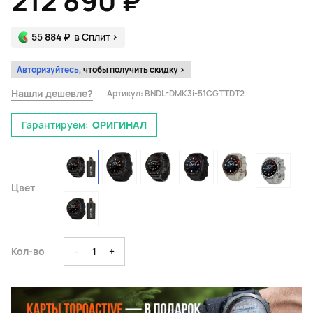
212 890 ₽
55 884 ₽
в Сплит
>
Авторизуйтесь,
чтобы получить скидку >
Нашли дешевле?
Артикул:
BNDL-DMK3i-51CGTTDT2
Гарантируем:
ОРИГИНАЛ
Цвет
Кол-во
-
1
+