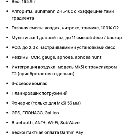
Вес: 165.9 г
Алгоритм: Bühlmann ZHL-16c с коэффициентами
градиента
Газовая смесь: воздух, нитрокс, тримикс, 100% O2
Мультигаз: 1 донный газ, до 11 смесей deco / backup
PO2: до 2.0 с настраиваемыми установками deco
Режимы: CCR, gauge, apnoea, apnoea hunt
Интеграция воздуха: модель Mk3i с трансивером
T2 (приобретается отдельно)
3-осевой компас
Планировщик погружений
Фонарик (только для Mk3i 53 мм)
GPS, ГЛОНАСС, Galileo
Bluetooth, ANT+, Wi-Fi, SubWave
Бесконтактная оплата Garmin Pay