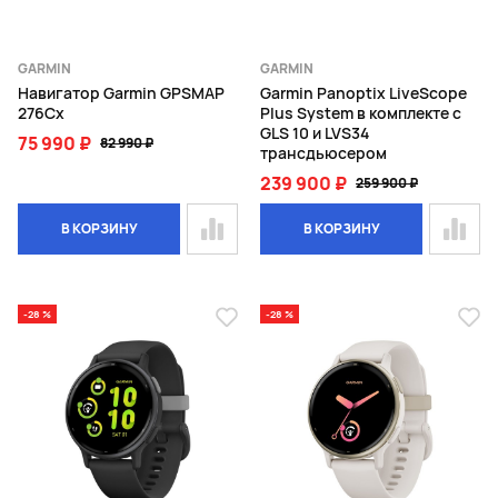
GARMIN
GARMIN
Навигатор Garmin GPSMAP
Garmin Panoptix LiveScope
276Cx
Plus System в комплекте с
GLS 10 и LVS34
75 990 ₽
82 990 ₽
трансдьюсером
239 900 ₽
259 900 ₽
В КОРЗИНУ
В КОРЗИНУ
-28 %
-28 %