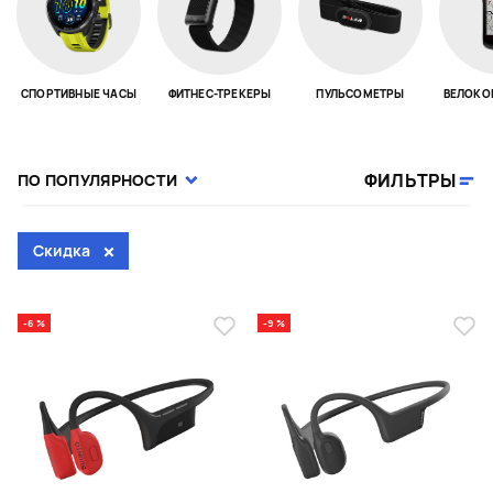
СПОРТИВНЫЕ ЧАСЫ
ФИТНЕС-ТРЕКЕРЫ
ПУЛЬСОМЕТРЫ
ВЕЛОКО
Page 1 of 18
ФИЛЬТРЫ
ПО ПОПУЛЯРНОСТИ
Скидка
-6 %
-9 %