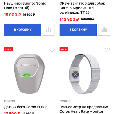
Наушники Suunto Sonic
GPS-навигатор для собак
Lime (Желтый)
Garmin Alpha 300i с
ошейником TT 25
15 000 ₽
16 500 ₽
142 900 ₽
162 990 ₽
В КОРЗИНУ
В КОРЗИНУ
-10 %
-12 %
COROS
COROS
Датчик бега Coros POD 2
Пульсометр на предплечье
Coros Heart Rate Monitor
13 500 ₽
14 990 ₽