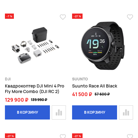
-7 %
-27 %
DJI
SUUNTO
Квадрокоптер DJI Mini 4 Pro
Suunto Race All Black
Fly More Combo (DJI RC 2)
41 500 ₽
57 600 ₽
129 900 ₽
139 990 ₽
В КОРЗИНУ
В КОРЗИНУ
-27 %
-27 %