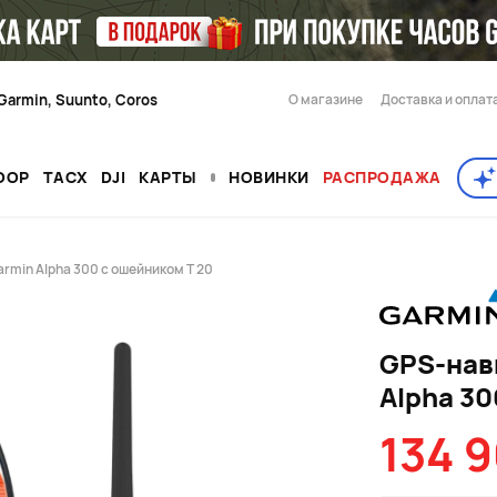
Garmin, Suunto, Coros
О магазине
Доставка и оплат
OOP
TACX
DJI
КАРТЫ
НОВИНКИ
РАСПРОДАЖА
rmin Alpha 300 с ошейником T 20
GPS-нав
Alpha 30
134 