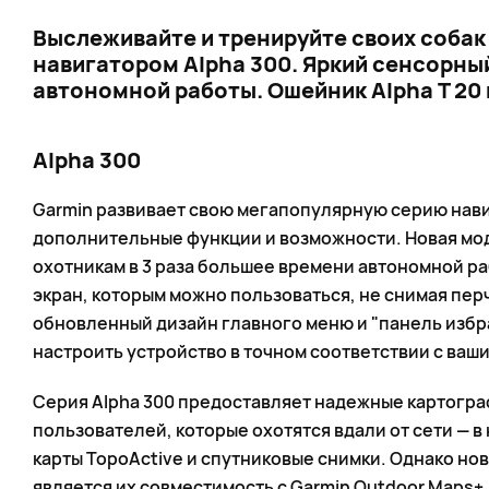
Выслеживайте и тренируйте своих собак 
навигатором Alpha 300. Яркий сенсорный 
автономной работы. Ошейник Alpha T 20 
Alpha 300
Garmin развивает свою мегапопулярную серию нави
дополнительные функции и возможности. Новая мод
охотникам в 3 раза большее времени автономной р
экран, которым можно пользоваться, не снимая перч
обновленный дизайн главного меню и "панель избра
настроить устройство в точном соответствии с ваш
Серия Alpha 300 предоставляет надежные картогр
пользователей, которые охотятся вдали от сети — 
карты TopoActive и спутниковые снимки. Однако но
является их совместимость с Garmin Outdoor Maps+