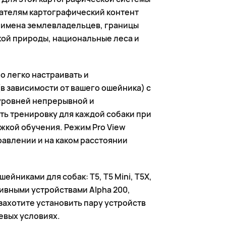
вателям картографический контент
т имена землевладельцев, границы
кой природы, национальные леса и
 легко настраивать и
(в зависимости от вашего ошейника) с
 уровней непрерывной и
ь тренировку для каждой собаки при
кой обучения. Режим Pro View
равлении и на каком расстоянии
йниками для собак: T5, T5 Mini, T5X,
ртативными устройствами Alpha 200,
ы захотите установить пару устройств
евых условиях.