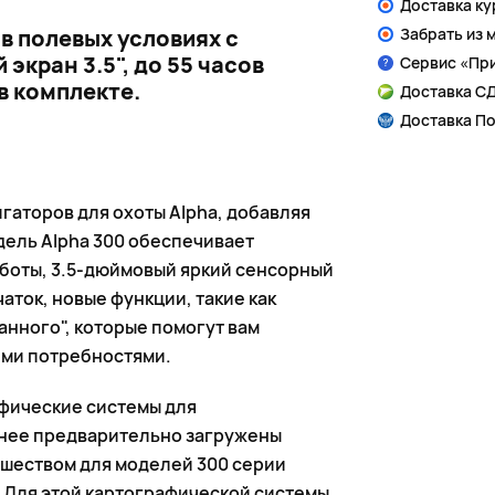
Доставка к
в полевых условиях с
Забрать из 
экран 3.5", до 55 часов
Сервис «Пр
в комплекте.
Доставка СД
Доставка По
гаторов для охоты Alpha, добавляя
ель Alpha 300 обеспечивает
аботы, 3.5-дюймовый яркий сенсорный
аток, новые функции, такие как
нного", которые помогут вам
ими потребностями.
афические системы для
в нее предварительно загружены
вшеством для моделей 300 серии
. Для этой картографической системы