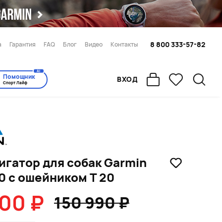
8 800 333-57-82
а
Гарантия
FAQ
Блог
Видео
Контакты
AI
Помощник
ВХОД
Спорт Лайф
игатор для собак Garmin
0 с ошейником T 20
900 ₽
150 990 ₽