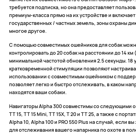
требуется подписка, но она предоставляет пользо
премиум-класса прямо на их устройстве и включае
государственных / частных земель, зоны охраны ди
многое другое.
С помощью совместимых ошейников для собак можно
контролировать до 20 собак на расстоянии до 14 км 
минимальной частотой обновления 2.5 секунды. 18
кратковременной стимуляции позволяют настраиват
использовании с совместимым ошейником с поддерж
позволяет легко и быстро отслеживать, в каком нап
находятся ваши собаки.
Навигаторы Alpha 300 совместимы со следующими оше
TT 15, TT 15 Mini, TT 15X, T 20 и TT 25, а также с по
Alpha 10, Alpha 100 и PRO 550 Plus на случай, если в
для отслеживания вашего напарника по охоте в пол