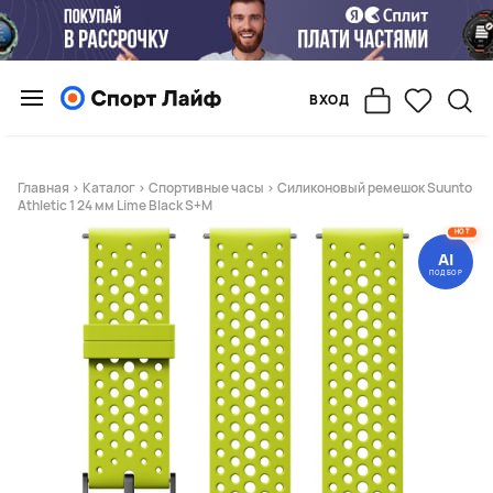
ВХОД
Главная
>
Каталог
>
Спортивные часы
> Силиконовый ремешок Suunto
Athletic 1 24 мм Lime Black S+M
HOT
AI
ПОДБОР