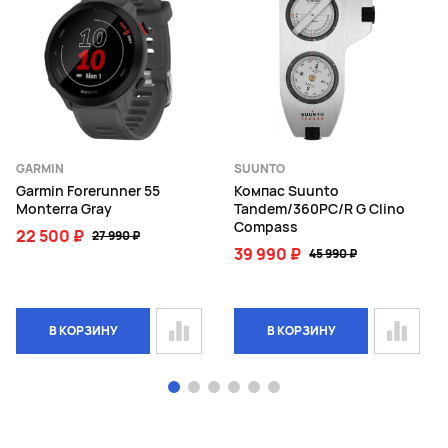
GARMIN
SUUNTO
Garmin Forerunner 55
Компас Suunto
Monterra Gray
Tandem/360PC/R G Clino
Compass
22 500 ₽
27 990 ₽
39 990 ₽
45 990 ₽
В КОРЗИНУ
В КОРЗИНУ
Page 1 of 6