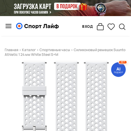
ВХОД
Главная
>
Каталог
>
Спортивные часы
> Силиконовый ремешок Suunto
Athletic 1 24 мм White Steel S+M
HOT
AI
ПОДБОР