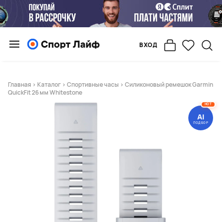
ВХОД
Главная
>
Каталог
>
Спортивные часы
> Силиконовый ремешок Garmin
QuickFit 26 мм Whitestone
HOT
AI
ПОДБОР