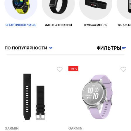
СПОРТИВНЫЕ ЧАСЫ
ФИТНЕС-ТРЕКЕРЫ
ПУЛЬСОМЕТРЫ
ВЕЛОКО
Page 1 of 18
ФИЛЬТРЫ
ПО ПОПУЛЯРНОСТИ
-10 %
GARMIN
GARMIN