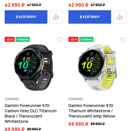
42 990 ₽
42 990 ₽
47 900 ₽
47 900 ₽
В КОРЗИНУ
В КОРЗИНУ
-22 %
Новинка
-22 %
Новинка
GARMIN
GARMIN
Garmin Forerunner 970
Garmin Forerunner 970
Carbon Grey DLC Titanium
Titanium Whitestone /
Black / Translucent
Translucent Amp Yellow
Whitestone
69 990 ₽
89 990 ₽
69 990 ₽
89 990 ₽