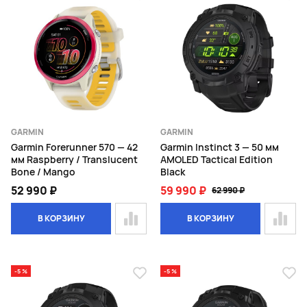
GARMIN
GARMIN
Garmin Forerunner 570 — 42
Garmin Instinct 3 — 50 мм
мм Raspberry / Translucent
AMOLED Tactical Edition
Bone / Mango
Black
52 990 ₽
59 990 ₽
62 990 ₽
В КОРЗИНУ
В КОРЗИНУ
-5 %
-5 %