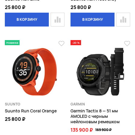
25 800 ₽
25 800 ₽
В КОРЗИНУ
В КОРЗИНУ
Новинка
-20 %
SUUNTO
GARMIN
Suunto Run Coral Orange
Garmin Tactix 8 — 51 мм
AMOLED с черным
25 800 ₽
нейлоновым ремешком
135 900 ₽
169 900 ₽