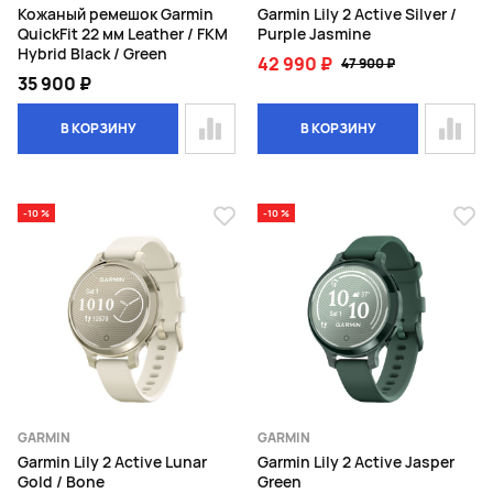
Кожаный ремешок Garmin
Garmin Lily 2 Active Silver /
QuickFit 22 мм Leather / FKM
Purple Jasmine
Hybrid Black / Green
42 990 ₽
47 900 ₽
35 900 ₽
В КОРЗИНУ
В КОРЗИНУ
-10 %
-10 %
GARMIN
GARMIN
Garmin Lily 2 Active Lunar
Garmin Lily 2 Active Jasper
Gold / Bone
Green