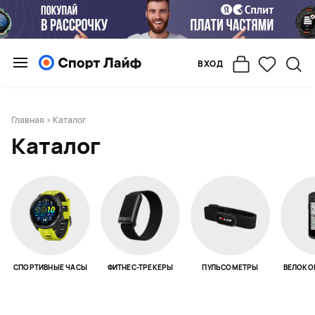
ВХОД
Главная
> Каталог
Каталог
СПОРТИВНЫЕ ЧАСЫ
ФИТНЕС-ТРЕКЕРЫ
ПУЛЬСОМЕТРЫ
ВЕЛОКО
Page 1 of 18