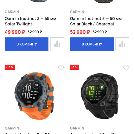
GARMIN
GARMIN
Garmin Instinct 3 — 45 мм
Garmin Instinct 3 — 50 мм
Solar Twilight
Solar Black / Charcoal
49 990 ₽
52 990 ₽
52 990 ₽
62 990 ₽
В КОРЗИНУ
В КОРЗИНУ
-15 %
-6 %
GARMIN
GARMIN