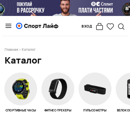
ВХОД
Главная
> Каталог
Каталог
СПОРТИВНЫЕ ЧАСЫ
ФИТНЕС-ТРЕКЕРЫ
ПУЛЬСОМЕТРЫ
ВЕЛОКО
Page 1 of 18