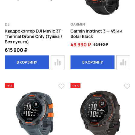
DJI
GARMIN
Квадрокоптер DJI Mavic 3T
Garmin Instinct 3 — 45 мм
Thermal Drone Only (Тушка /
Solar Black
Без пульта)
49 990 ₽
52 990 ₽
615 900 ₽
В КОРЗИНУ
В КОРЗИНУ
-6 %
-15 %