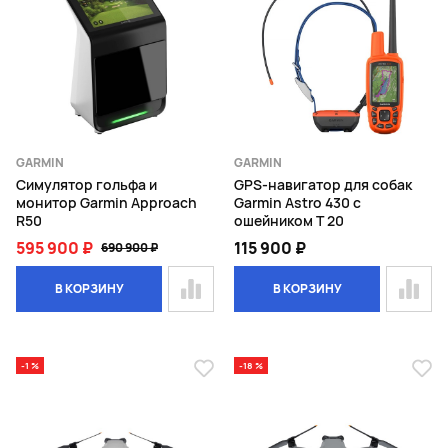
GARMIN
GARMIN
Симулятор гольфа и
GPS-навигатор для собак
монитор Garmin Approach
Garmin Astro 430 с
R50
ошейником T 20
595 900 ₽
115 900 ₽
690 900 ₽
В КОРЗИНУ
В КОРЗИНУ
-1 %
-18 %