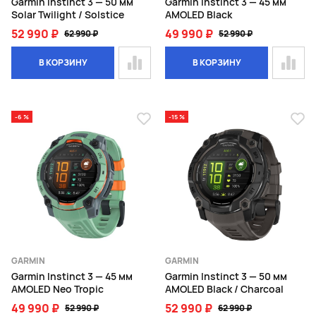
Garmin Instinct 3 — 50 мм
Garmin Instinct 3 — 45 мм
Solar Twilight / Solstice
AMOLED Black
52 990 ₽
49 990 ₽
62 990 ₽
52 990 ₽
В КОРЗИНУ
В КОРЗИНУ
-6 %
-15 %
GARMIN
GARMIN
Garmin Instinct 3 — 45 мм
Garmin Instinct 3 — 50 мм
AMOLED Neo Tropic
AMOLED Black / Charcoal
49 990 ₽
52 990 ₽
52 990 ₽
62 990 ₽