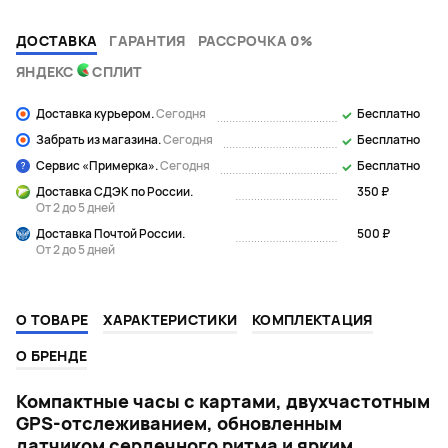
ДОСТАВКА
ГАРАНТИЯ
РАССРОЧКА 0%
ЯНДЕКС
СПЛИТ
Доставка курьером.
Сегодня
Бесплатно
Забрать из магазина.
Сегодня
Бесплатно
Сервис «Примерка».
Сегодня
Бесплатно
Доставка СДЭК по России.
350 ₽
От 2 до 5 дней
Доставка Почтой России.
500 ₽
От 2 до 5 дней
О ТОВАРЕ
ХАРАКТЕРИСТИКИ
КОМПЛЕКТАЦИЯ
О БРЕНДЕ
Компактные часы с картами, двухчастотным
GPS-отслеживанием, обновленным
датчиком сердечного ритма и ярким