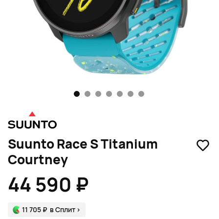
1
2
3
4
5
6
7
Suunto Race S Titanium
Courtney
44 590 ₽
11 705 ₽
в Сплит
>