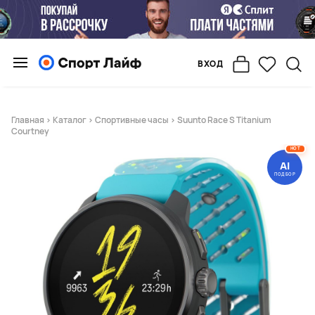
ВХОД
Главная
>
Каталог
>
Спортивные часы
> Suunto Race S Titanium
Courtney
HOT
AI
ПОДБОР