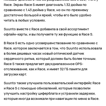
Race. Экран Race S имеет диагональ 1.32 дюйма по
сравнению с 1.43 дюйма у Race, но он по-прежнему
достаточно большой и яркий, чтобы его было удобно
читать в любых условиях.
Suunto вместе с Race добавила в свой ассортимент
офлайн-карты, и вы получаете ту же функцию в Race S.
В Race S есть одно усовершенствование по сравнению с
Race, которое заключается в том, что Suunto использовала
в более дешевых часах новый оптический датчик
сердечного ритма, который должен быть более точным.
Race S также предлагает двухдиапазонное GPS-
отслеживание, как и Race, и имеет 32 ГБ памяти для
загрузки карт.
Suunto также улучшила пользовательский интерфейс Race
и Race S с помощью обновлений, которые позволили
улучшить настройку циферблата и устранили задержки,
которые иногда возникали при навигации по меню в Race.