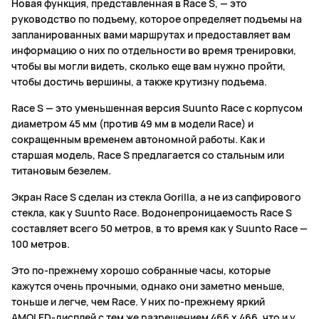
Новая функция, представленная в Race S, — это
руководство по подъему, которое определяет подъемы на
запланированных вами маршрутах и предоставляет вам
информацию о них по отдельности во время тренировки,
чтобы вы могли видеть, сколько еще вам нужно пройти,
чтобы достичь вершины, а также крутизну подъема.
Race S — это уменьшенная версия Suunto Race с корпусом
диаметром 45 мм (против 49 мм в модели Race) и
сокращенным временем автономной работы. Как и
старшая модель, Race S предлагается со стальным или
титановым безелем.
Экран Race S сделан из стекла Gorilla, а не из сапфирового
стекла, как у Suunto Race. Водонепроницаемость Race S
составляет всего 50 метров, в то время как у Suunto Race —
100 метров.
Это по-прежнему хорошо собранные часы, которые
кажутся очень прочными, однако они заметно меньше,
тоньше и легче, чем Race. У них по-прежнему яркий
AMOLED-дисплей с тем же разрешением 466 x 466, что и у