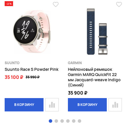
-2 %
SUUNTO
GARMIN
Suunto Race S Powder Pink
Нейлоновый ремешок
Garmin MARQ QuickFit 22
35 100 ₽
35 990 ₽
мм Jacquard-weave Indigo
(Синий)
35 900 ₽
В КОРЗИНУ
В КОРЗИНУ
Page 1 of 6