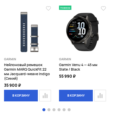
Новинка
GARMIN
GARMIN
Нейлоновый ремешок
Garmin Venu 4 — 45 мм
Garmin MARQ QuickFit 22
Slate / Black
мм Jacquard-weave Indigo
55 990 ₽
(Синий)
35 900 ₽
В КОРЗИНУ
В КОРЗИНУ