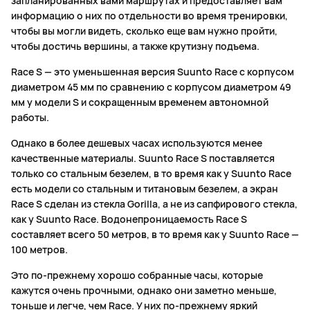
запланированных вами маршрутах и предоставляет вам
информацию о них по отдельности во время тренировки,
чтобы вы могли видеть, сколько еще вам нужно пройти,
чтобы достичь вершины, а также крутизну подъема.
Race S — это уменьшенная версия Suunto Race с корпусом
диаметром 45 мм по сравнению с корпусом диаметром 49
мм у модели S и сокращенным временем автономной
работы.
Однако в более дешевых часах используются менее
качественные материалы. Suunto Race S поставляется
только со стальным безелем, в то время как у Suunto Race
есть модели со стальным и титановым безелем, а экран
Race S сделан из стекла Gorilla, а не из сапфирового стекла,
как у Suunto Race. Водонепроницаемость Race S
составляет всего 50 метров, в то время как у Suunto Race —
100 метров.
Это по-прежнему хорошо собранные часы, которые
кажутся очень прочными, однако они заметно меньше,
тоньше и легче, чем Race. У них по-прежнему яркий