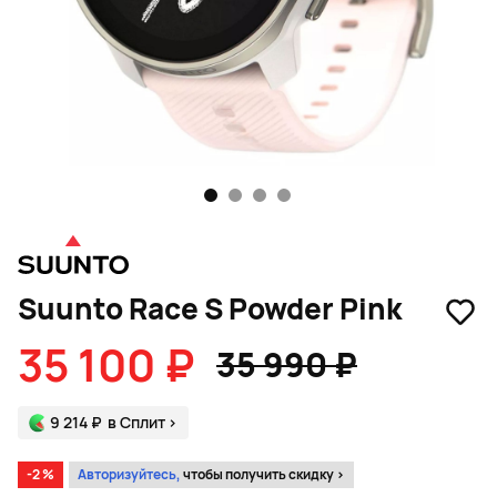
1
2
3
4
Suunto Race S Powder Pink
35 100 ₽
35 990 ₽
9 214 ₽
в Сплит
>
-2 %
Авторизуйтесь,
чтобы получить скидку >