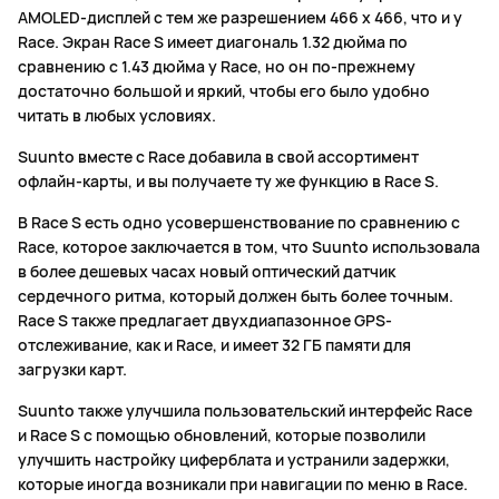
AMOLED-дисплей с тем же разрешением 466 x 466, что и у
Race. Экран Race S имеет диагональ 1.32 дюйма по
сравнению с 1.43 дюйма у Race, но он по-прежнему
достаточно большой и яркий, чтобы его было удобно
читать в любых условиях.
Suunto вместе с Race добавила в свой ассортимент
офлайн-карты, и вы получаете ту же функцию в Race S.
В Race S есть одно усовершенствование по сравнению с
Race, которое заключается в том, что Suunto использовала
в более дешевых часах новый оптический датчик
сердечного ритма, который должен быть более точным.
Race S также предлагает двухдиапазонное GPS-
отслеживание, как и Race, и имеет 32 ГБ памяти для
загрузки карт.
Suunto также улучшила пользовательский интерфейс Race
и Race S с помощью обновлений, которые позволили
улучшить настройку циферблата и устранили задержки,
которые иногда возникали при навигации по меню в Race.